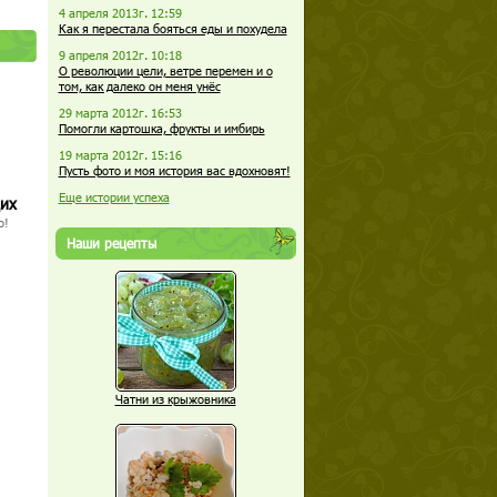
4 апреля 2013г. 12:59
Как я перестала бояться еды и похудела
9 апреля 2012г. 10:18
О революции цели, ветре перемен и о
том, как далеко он меня унёс
29 марта 2012г. 16:53
Помогли картошка, фрукты и имбирь
19 марта 2012г. 15:16
Пусть фото и моя история вас вдохновят!
Еще истории успеха
щих
о!
Наши рецепты
Чатни из крыжовника