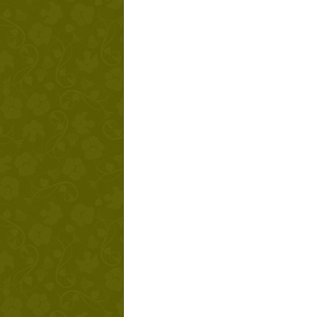
Твой ша