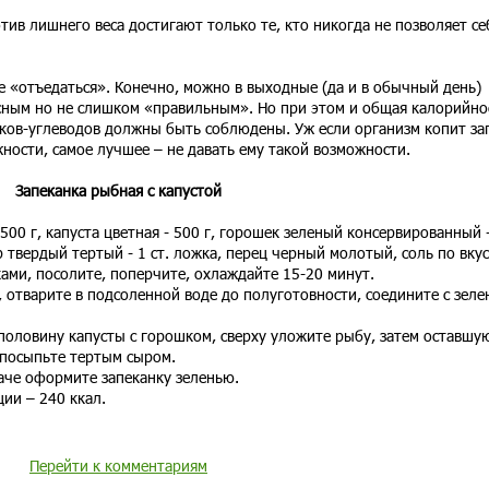
тив лишнего веса достигают только те, кто никогда не позволяет се
е «отъедаться». Конечно, можно в выходные (да и в обычный день)
усным но не слишком «правильным». Но при этом и общая калорийно
лков-углеводов должны быть соблюдены. Уж если организм копит за
ости, самое лучшее – не давать ему такой возможности.
Запеканка рыбная с капустой
00 г, капуста цветная - 500 г, горошек зеленый консервированный 
р твердый тертый - 1 ст. ложка, перец черный молотый, соль по вкус
ми, посолите, поперчите, охлаждайте 15-20 минут.
, отварите в подсоленной воде до полуготовности, соедините с зел
половину капусты с горошком, сверху уложите рыбу, затем оставшу
 посыпьте тертым сыром.
аче оформите запеканку зеленью.
ии – 240 ккал.
Перейти к комментариям