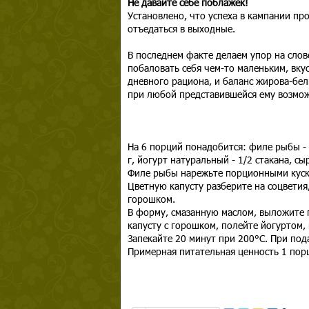
Не давайте себе поблажек!
Установлено, что успеха в кампании про
отъедаться в выходные.
В последнем факте делаем упор на слов
побаловать себя чем-то маленьким, вк
дневного рациона, и баланс жирова-бе
при любой представившейся ему возможн
На 6 порций понадобится: филе рыбы - 5
г, йогурт натуральный - 1/2 стакана, сы
Филе рыбы нарежьте порционными куска
Цветную капусту разберите на соцветия
горошком.
В форму, смазанную маслом, выложите 
капусту с горошком, полейте йогуртом,
Запекайте 20 минут при 200°С. При под
Примерная питательная ценность 1 порц