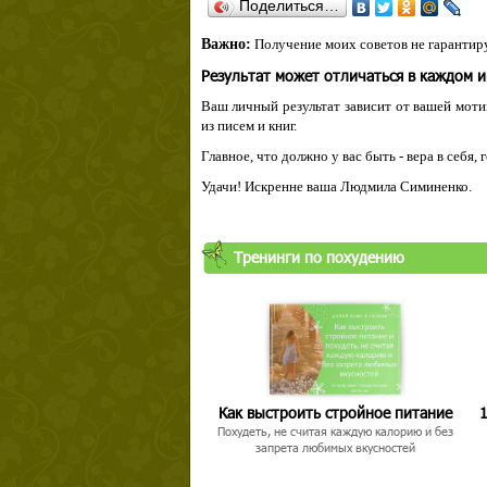
Поделиться…
Важно:
Получение моих советов не гарантиру
Результат может отличаться в каждом 
Ваш личный результат зависит от вашей мотив
из писем и книг.
Главное, что должно у вас быть - вера в себя,
Удачи! Искренне ваша Людмила Симиненко.
Тренинги по похудению
Как выстроить стройное питание
1
Похудеть, не считая каждую калорию и без
запрета любимых вкусностей