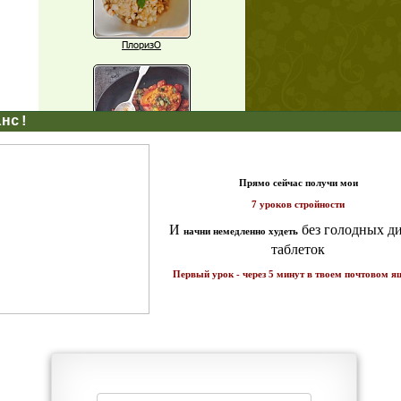
ПлоризО
X
Паприка, фаршированная чечевицей
т и
ике!
Рагу из баклажанов с нутом
Еще рецепты
Проверь себя
Часто ли вы чувствуете усталость в
середине дня?