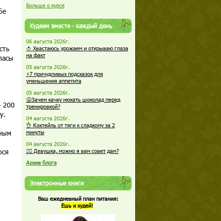
Больше о курсе
бе
Худеем вместе - каждый день
06 августа 2026г.
сть
🍅 Хвастаюсь урожаем и открываю глаза
на факт
пасы
05 августа 2026г.
⚡7 причудливых подсказок для
уменьшения аппетита
05 августа 2026г.
😮Зачем качку нюхать шоколад перед
- 200
тренировкой?
у.
04 августа 2026г.
👌 Коктейль от тяги к сладкому за 2
еным
минуты
04 августа 2026г.
юся
🏋️‍♀️ Девушка, можно я вам совет дам?
Архив блога
Электронные книги
Ваш ежедневный план питания:
Ешь и худей!