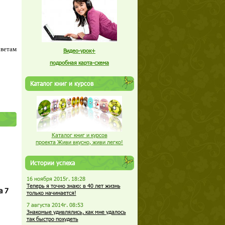
оветам
Видео-урок+
подробная карта-схема
Каталог книг и курсов
Каталог книг и курсов
проекта Живи вкусно, живи легко!
Истории успеха
16 ноября 2015г. 18:28
Теперь я точно знаю: в 40 лет жизнь
а 7
только начинается!
7 августа 2014г. 08:53
Знакомые удивлялись, как мне удалось
так быстро похудеть