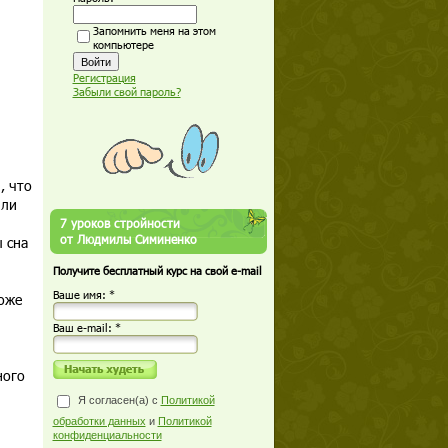
Запомнить меня на этом
компьютере
Регистрация
Забыли свой пароль?
, что
или
7 уроков стройности
от Людмилы Симиненко
 сна
Получите бесплатный курс на свой e-mail
Ваше имя: *
тоже
Ваш е-mail: *
ного
Я согласен(а) с
Политикой
обработки данных
и
Политикой
конфиденциальности