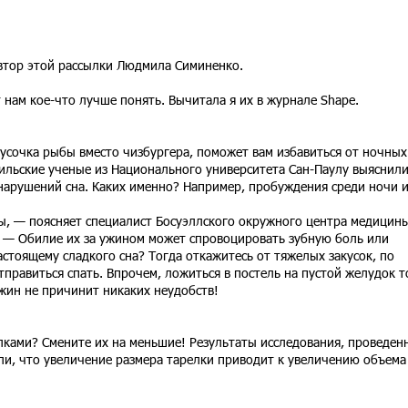
автор этой рассылки Людмила Симиненко.
 нам кое-что лучше понять. Вычитала я их в журнале Shape.
усочка рыбы вместо чизбургера, поможет вам избавиться от ночных
ильские ученые из Национального университета Сан-Паулу выяснили
арушений сна. Каких именно? Например, пробуждения среди ночи 
ы, — поясняет специалист Босуэллского окружного центра медицины
. — Обилие их за ужином может спровоцировать зубную боль или
стоящему сладкого сна? Тогда откажитесь от тяжелых закусок, по
 отправиться спать. Впрочем, ложиться в постель на пустой желудок 
ужин не причинит никаких неудобств!
ками? Смените их на меньшие! Результаты исследования, проведен
ли, что увеличение размера тарелки приводит к увеличению объема