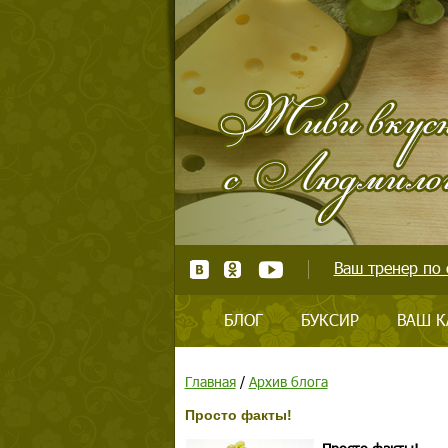
Ваш тренер по 
БЛОГ
БУКСИР
ВАШ К
Главная
/
Архив блога
Просто факты!