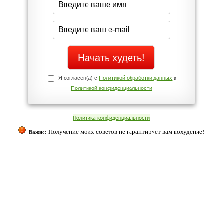
Да
Нет
Телефоны службы поддержки
+7 (909) 421-77-27
ованием cookies. Оставаясь с нами, вы соглашаетесь с нашей
 браузера.
Согласен
ательно вы
 фигуру и