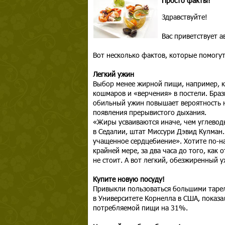
Просто факты!
Здравствуйте!
Вас приветствует 
Вот несколько фактов, которые помогут
Легкий ужин
Выбор менее жирной пищи, например, к
кошмаров и «верчения» в постели. Браз
обильный ужин повышает вероятность н
появления прерывистого дыхания.
«Жиры усваиваются иначе, чем углевод
в Седалии, штат Миссури Дэвид Кулман
учащенное сердцебиение». Хотите по-на
крайней мере, за два часа до того, как
не стоит. А вот легкий, обезжиренный 
Купите новую посуду!
Привыкли пользоваться большими тарел
в Университете Корнелла в США, показа
потребляемой пищи на 31%.