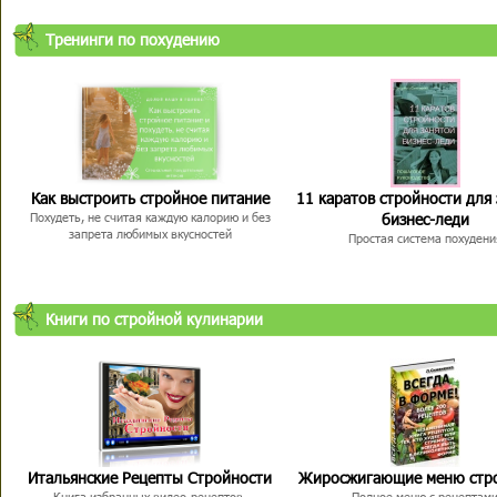
Тренинги по похудению
Как выстроить стройное питание
11 каратов стройности для
бизнес-леди
Похудеть, не считая каждую калорию и без
запрета любимых вкусностей
Простая система похудени
Книги по стройной кулинарии
Итальянские Рецепты Стройности
Жиросжигающие меню стр
Книга избранных видео-рецептов,
Полное меню с рецептам