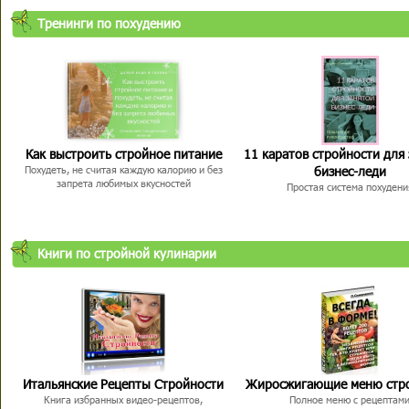
Тренинги по похудению
Как выстроить стройное питание
11 каратов стройности для
бизнес-леди
Похудеть, не считая каждую калорию и без
запрета любимых вкусностей
Простая система похудени
Книги по стройной кулинарии
Итальянские Рецепты Стройности
Жиросжигающие меню стр
Книга избранных видео-рецептов,
Полное меню с рецептам