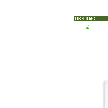
Твой шанс!