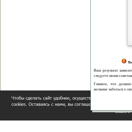
Я согласен(а
Политик
Полити
Получение моих 
Важно:
Ваш результат зависит от вашей мотивации
следуете моим советам из писем и книг.
Главное, что должно у вас быть - вер
желание заботься о своем здоровье.
Чтобы сделать сайт удобнее, осуществляется обработка и
Удачи! Искрен
cookies. Оставаясь с нами, вы соглашаетесь с нашей
полит
вашего 