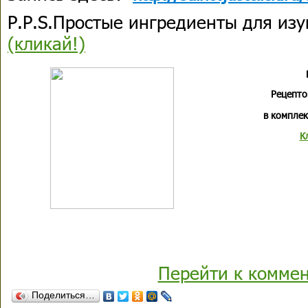
P.P.S.Простые ингредиенты для из
(кликай!)
Рецепто
в комплек
К
Перейти к комме
Поделиться…