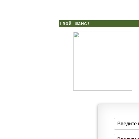
Твой шанс!