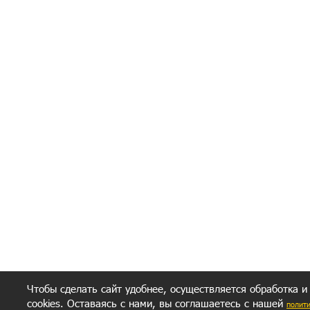
Я согласен(а
Политик
Полити
Получение моих 
Важно:
Ваш результат зависит от вашей мотивации
следуете моим советам из писем и книг.
Главное, что должно у вас быть - вер
желание заботься о своем здоровье.
Удачи! Искрен
Чтобы сделать сайт удобнее, осуществляется обработка и
cookies. Оставаясь с нами, вы соглашаетесь с нашей
полит