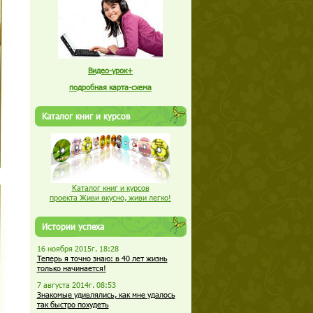
Видео-урок+
подробная карта-схема
Каталог книг и курсов
Каталог книг и курсов
проекта Живи вкусно, живи легко!
Истории успеха
16 ноября 2015г. 18:28
Теперь я точно знаю: в 40 лет жизнь
только начинается!
7 августа 2014г. 08:53
Знакомые удивлялись, как мне удалось
так быстро похудеть