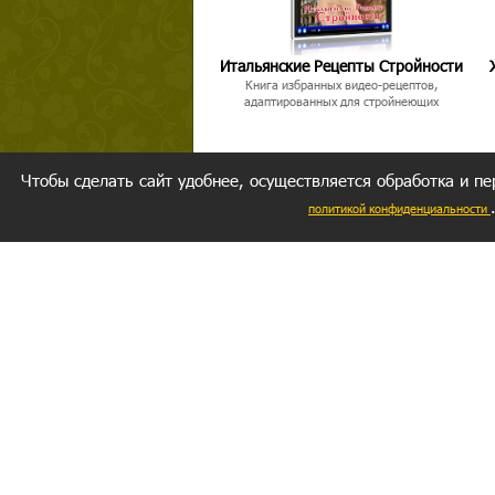
Итальянские Рецепты Стройности
Книга избранных видео-рецептов,
адаптированных для стройнеющих
Чтобы сделать сайт удобнее, осуществляется обработка и пе
политикой конфиденциальности
Ваш резуль
следуете мо
Главное, 
желание за