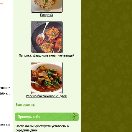
ПлоризО
Паприка, фаршированная чечевицей
еющие
лены.
Рагу из баклажанов с нутом
Еще рецепты
Проверь себя
оветам
Часто ли вы чувствуете усталость в
середине дня?