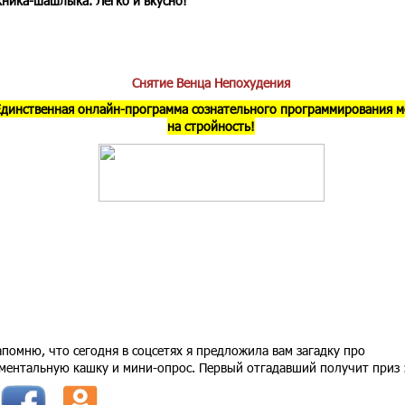
кника-шашлыка. Легко и вкусно!
Снятие Венца Непохудения
Единственная онлайн-программа сознательного программирования м
на стройность!
апомню, что сегодня в соцсетях я предложила вам загадку про
ментальную кашку и мини-опрос. Первый отгадавший получит приз 