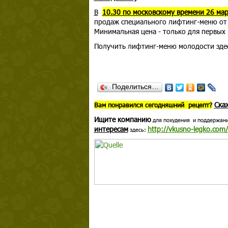
В
10.30 по московскому времени 26 ма
продаж специального лифтинг-меню от
Минимальная цена - только для первых
Получить лифтинг-меню молодости зде
Поделиться…
Ска
В
ам понравился сегодняшний рецепт?
Ищите компанию
для похудения и поддержан
интересам
http://vkusno-legko.com
здесь: