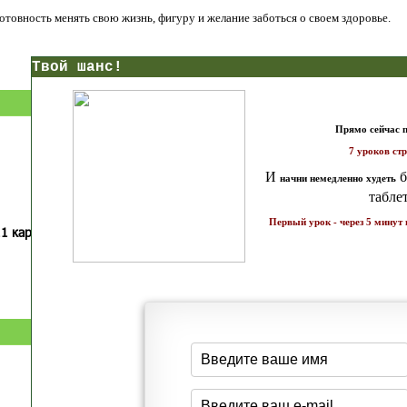
 готовность менять свою жизнь, фигуру и желание заботься о своем здоровье.
нс!
Прямо сейчас получи мои
7 уроков стройности
И
без голодных дие
начни немедленно худеть
таблеток
Первый урок - через 5 минут в твоем почтовом ящ
1 каратов стройности для занятых
Как запустить жиросжигание з
бизнес-леди
дней
Простая система похудения
Готовый план-сценарий