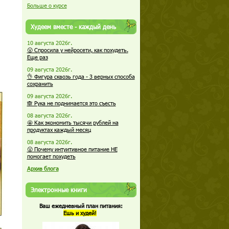
Больше о курсе
Худеем вместе - каждый день
10 августа 2026г.
😮 Спросила у нейросети, как похудеть.
Еще раз
09 августа 2026г.
👌 Фигура сквозь года - 3 верных способа
сохранить
09 августа 2026г.
🙈 Рука не поднимается это съесть
08 августа 2026г.
🤩 Как экономить тысячи рублей на
продуктах каждый месяц
08 августа 2026г.
😮 Почему интуитивное питание НЕ
помогает похудеть
Архив блога
Электронные книги
Ваш ежедневный план питания:
Ешь и худей!