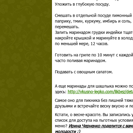
Уложить в глубокую посуду.
Смешать в отдельной посуде лимонный со
паприку, тмин, куркуму, имбирь и соль,
перемешать.
Залить маринадом грудки индейки тщат
накройте крышкой и маринуйте в холо
по меньшей мере, 12 часов.
Готовить на гриле по 10 минут с каждо
часто поливая маринадом.
Подавать с овощным салатом.
А еще маринады для шашлыка можно п
здесь:
http://vkusno-legko.com/likbez/de
Самое оно для пикника без лишней тяже
друзьями и встречайте весну вкусно и л
Кстати, о весне-красоте. Вы записались
список для доступа на льготных услови
меню?
Ирина Черненко поделится с вам
молодости :)