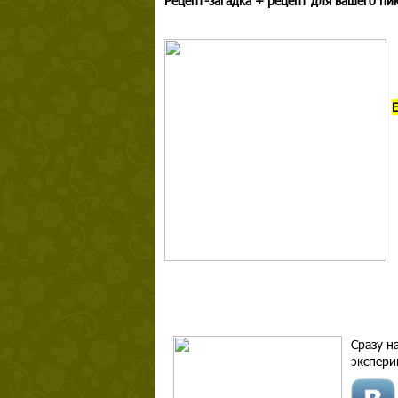
Рецепт-загадка + рецепт для вашего пи
Сразу н
экспери