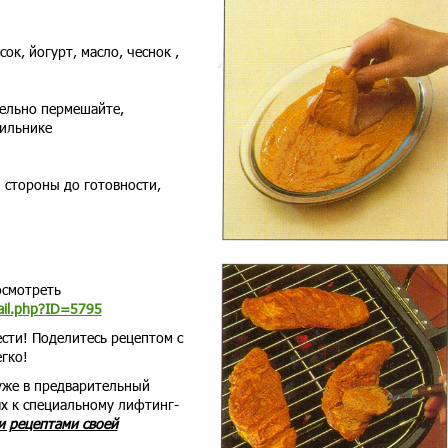
к, йогурт, масло, чеснок ,
ельно пермешайте,
дильнике
й стороны до готовности,
осмотреть
tail.php?ID=5795
сти! Поделитесь рецептом с
егко!
 уже в предварительный
ях к специальному лифтинг-
и рецептами своей