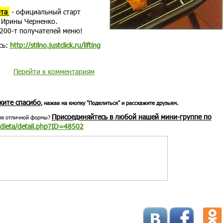
рта
- официальный старт
 Ирины Черненко.
 200-т получателей меню!
сь:
http://stilno.justclick.ru/lifting
Перейти к комментариям
жите спасибо
, нажав на кнопку "Поделиться" и расскажите друзьям.
Присоединяйтесь в любой нашей мини-группе по
ия отличной формы?
/dieta/detail.php?ID=48502