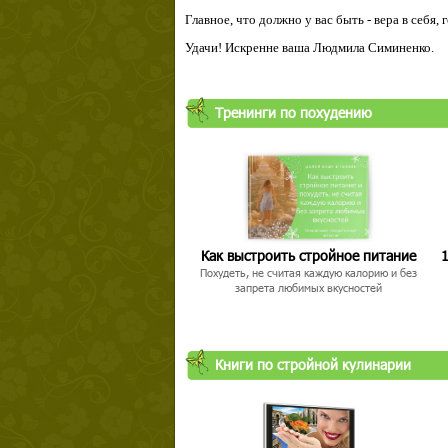
Главное, что должно у вас быть - вера в себя,
Удачи! Искренне ваша Людмила Симиненко.
Твой ша
Тренинги по похудению
Как выстроить стройное питание
1
Похудеть, не считая каждую калорию и без
запрета любимых вкусностей
Книги по стройной кулинарии