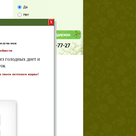
Да
Нет
X
Телефоны службы поддержки
+7 (909) 421-77-27
т и
ике!
а 7