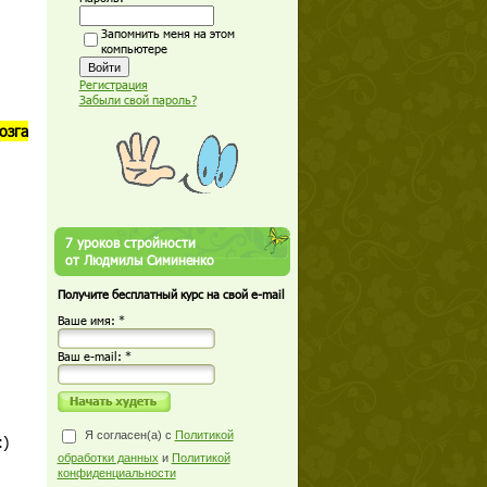
Запомнить меня на этом
компьютере
Регистрация
Забыли свой пароль?
озга
7 уроков стройности
от Людмилы Симиненко
Получите бесплатный курс на свой e-mail
Ваше имя: *
Ваш е-mail: *
Я согласен(а) с
Политикой
:)
обработки данных
и
Политикой
конфиденциальности