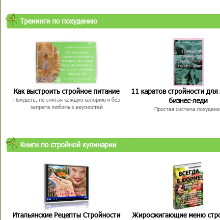
Тренинги по похудению
Как выстроить стройное питание
11 каратов стройности для
бизнес-леди
Похудеть, не считая каждую калорию и без
запрета любимых вкусностей
Простая система похудени
Книги по стройной кулинарии
Итальянские Рецепты Стройности
Жиросжигающие меню стр