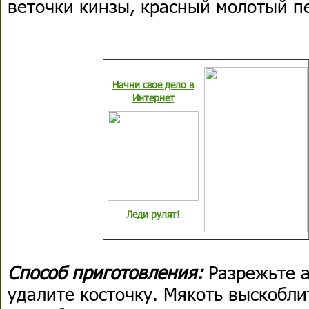
веточки кинзы, красный молотый п
Начни свое дело в
Интернет
Леди рулят!
Способ приготовления:
Разрежьте а
удалите косточку. Мякоть выскобли