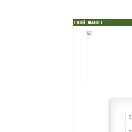
Твой шанс!