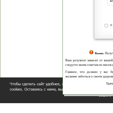
Я согласен(а
Политик
Полити
Получение моих 
Важно:
Ваш результат зависит от вашей мотивации
следуете моим советам из писем и книг.
Главное, что должно у вас быть - вер
желание заботься о своем здоровье.
Чтобы сделать сайт удобнее, осуществляется обработка и
Удачи! Искрен
cookies. Оставаясь с нами, вы соглашаетесь с нашей
полит
вашего 