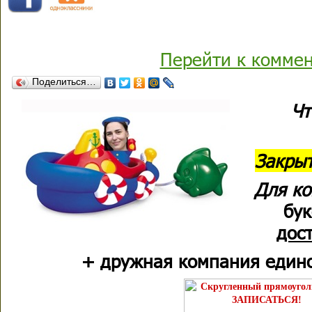
Перейти к комме
Поделиться…
Ч
Закры
Для к
бу
дос
+ дружная компания един