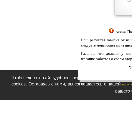
Политик
Полити
Получение моих 
Важно:
Ваш результат зависит от вашей мотивации
следуете моим советам из писем и книг.
Главное, что должно у вас быть - вер
желание заботься о своем здоровье.
Удачи! Искрен
Чтобы сделать сайт удобнее, осуществляется обработка и
cookies. Оставаясь с нами, вы соглашаетесь с нашей
полит
вашего 