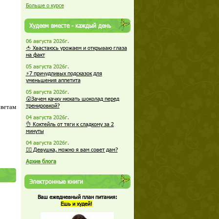
Больше о курсе
Худеем вместе - каждый день
06 августа 2026г.
🍅 Хвастаюсь урожаем и открываю глаза
на факт
05 августа 2026г.
⚡7 причудливых подсказок для
уменьшения аппетита
05 августа 2026г.
😮Зачем качку нюхать шоколад перед
тренировкой?
оветам
04 августа 2026г.
👌 Коктейль от тяги к сладкому за 2
минуты
04 августа 2026г.
🏋️‍♀️ Девушка, можно я вам совет дам?
Архив блога
Электронные книги
Ваш ежедневный план питания:
Ешь и худей!