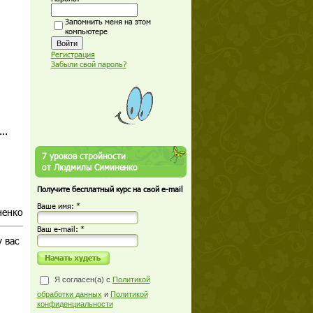
Запомнить меня на этом
компьютере
Регистрация
Забыли свой пароль?
..
7 уроков стройности
от Людмилы Симиненко
Получите бесплатный курс на свой e-mail
Ваше имя: *
ненко
Ваш е-mail: *
 вас
Я согласен(а) с
Политикой
обработки данных
и
Политикой
конфиденциальности