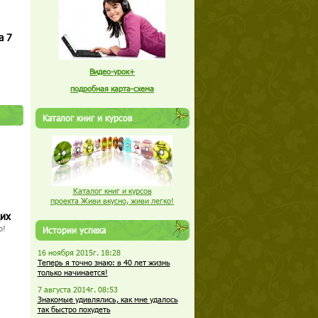
а 7
Видео-урок+
подробная карта-схема
Каталог книг и курсов
Каталог книг и курсов
проекта Живи вкусно, живи легко!
щих
о!
Истории успеха
16 ноября 2015г. 18:28
Теперь я точно знаю: в 40 лет жизнь
только начинается!
7 августа 2014г. 08:53
Знакомые удивлялись, как мне удалось
так быстро похудеть