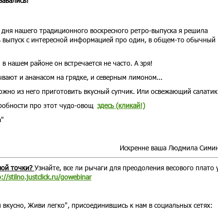
завались!
 дня нашего традиционного воскресного ретро-выпуска я решила
 выпуск с интересной информацией про один, в общем-то обычный
 в нашем районе он встречается не часто. А зря!
ывают и ананасом на грядке, и северным лимоном...
ожно из него приготовить вкусный супчик. Или освежающий салатик.
робности про этот чудо-овощ
здесь (кликай!)
а"
Искренне ваша Людмила Сими
твой точки?
Узнайте, все ли рычаги для преодоления весового плато у
://stilno.justclick.ru/gowebinar
 вкусно, Живи легко", присоединившись к нам в социальных сетях: