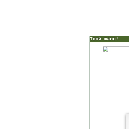
нс!
Прямо сейчас получи мои
7 уроков стройности
И
без голодных дие
начни немедленно худеть
таблеток
Первый урок - через 5 минут в твоем почтовом ящ