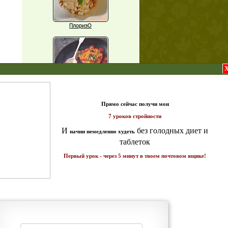
ПлоризО
X
Паприка, фаршированная чечевицей
т и
ике!
Рагу из баклажанов с нутом
Еще рецепты
Проверь себя
Часто ли вы чувствуете усталость в
середине дня?