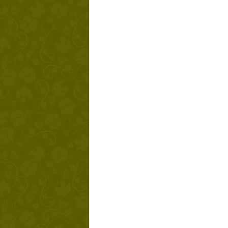
Твой ша