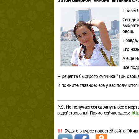
В этом северном "лимоне" витамина С - 
Привет!
Сегодня
выбрать
овощ.
Правда,
Его наз
А еще м
Все под
+ рецепта быстрого супчика "Три овощ
И помните главное: все у вас получится!
P.S.
Не получаетсся сдвинуть вес с мер
задействованы! Прямо сейчас здесь:
http
!!!
Будьте в курсе новостей сайта "Живи