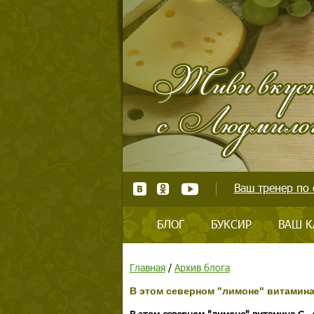
Ваш тренер по 
БЛОГ
БУКСИР
ВАШ К
Главная
/
Архив блога
В этом северном "лимоне" витамина 