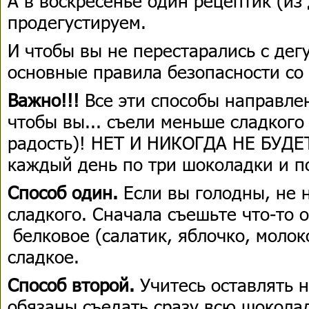
А в воскресенье один рецептик (из
продегустируем.
И чтобы вы не перестарались с де
основные правила безопасности со
Важно!!!
Все эти способы направлен
чтобы вы... съели меньше сладкого
радость)! НЕТ И НИКОГДА НЕ БУДЕТ
каждый день по три шоколадки и по
Способ один.
Если вы голодны, не 
сладкого. Сначала съешьте что-то 
белковое (салатик, яблочко, молоко
сладкое.
Способ второй.
Учитесь оставлять н
обязаны съедать сразу всю шоколад