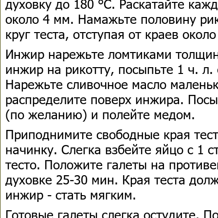
духовку до 180 °С. Раскатайте каж
около 4 мм. Намажьте половину ри
круг теста, отступая от краев около
Инжир нарежьте ломтиками толщин
инжир на рикотту, посыпьте 1 ч. л. 
Нарежьте сливочное масло малень
распределите поверх инжира. Пос
(по желанию) и полейте медом.
Приподнимите свободные края тест
начинку. Слегка взбейте яйцо с 1 с
тесто. Положите галеты на противе
духовке 25-30 мин. Края теста дол
инжир - стать мягким.
Готовые галеты слегка остудите. П