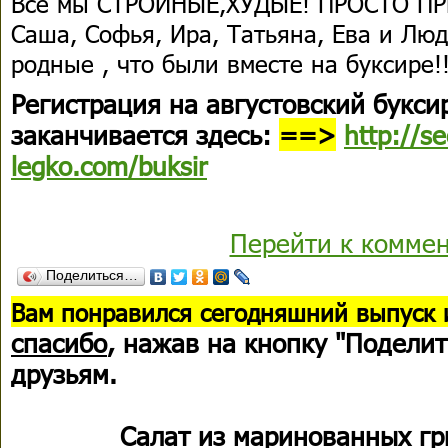
Все мы СТРОЙНЫЕ,ХУДЫЕ! ПРОСТО П
Саша, Софья, Ира, Татьяна, Ева и Люд
родные , что были вместе на буксире!
Регистрация на августовский букси
заканчивается здесь:
==>
http://s
legko.com/buksir
Перейти к комме
Поделиться…
В
ам понравился сегодняшний выпуск 
спасибо
, нажав на кнопку "Поделит
друзьям.
Салат из маринованных г