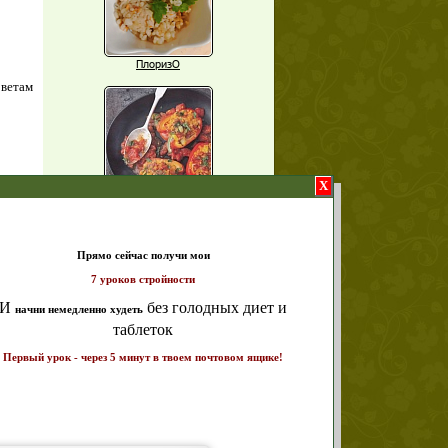
ПлоризО
оветам
X
Паприка, фаршированная чечевицей
т и
Рагу из баклажанов с нутом
ике!
а 7
Еще рецепты
Проверь себя
Часто ли вы чувствуете усталость в