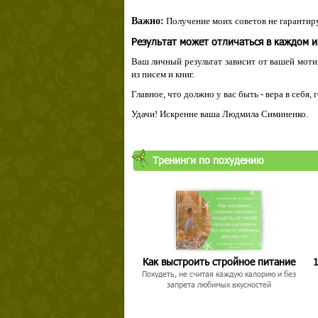
Важно:
Получение моих советов не гарантиру
Результат может отличаться в каждом 
Ваш личный результат зависит от вашей мотив
из писем и книг.
Главное, что должно у вас быть - вера в себя,
Удачи! Искренне ваша Людмила Симиненко.
Твой ша
Тренинги по похудению
Как выстроить стройное питание
1
Похудеть, не считая каждую калорию и без
запрета любимых вкусностей