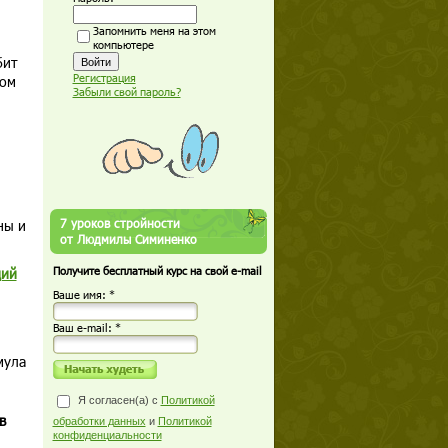
Запомнить меня на этом
компьютере
бит
Регистрация
ком
Забыли свой пароль?
7 уроков стройности
ны и
от Людмилы Симиненко
щий
Получите бесплатный курс на свой e-mail
Ваше имя: *
Ваш е-mail: *
мула
Я согласен(а) с
Политикой
в
обработки данных
и
Политикой
конфиденциальности