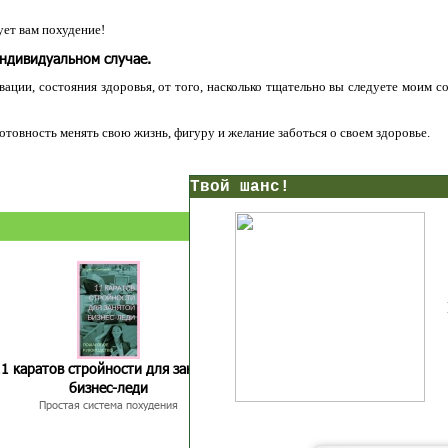
ет вам похудение!
индивидуальном случае.
ации, состояния здоровья, от того, насколько тщательно вы следуете моим с
 готовность менять свою жизнь, фигуру и желание заботься о своем здоровье.
нс!
Прямо сейчас получи мои
7 уроков стройности
И
без голодных дие
начни немедленно худеть
таблеток
Первый урок - через 5 минут в твоем почтовом ящ
1 каратов стройности для занятых
Как запустить жиросжигание з
бизнес-леди
дней
Простая система похудения
Готовый план-сценарий