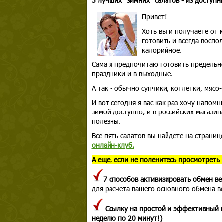
5 лучших "зимних" салатов - из доступн
Привет!
Хоть вы и получаете от 
готовить и всегда воспо
калорийное.
Сама я предпочитаю готовить предельн
праздники и в выходные.
А так - обычно супчики, котлетки, мясо-
И вот сегодня я вас как раз хочу напом
зимой доступно, и в российских магазин
полезны.
Все пять салатов вы найдете на страни
онлайн-клуб.
А еще, если не поленитесь просмотреть
7 способов активизировать обмен в
для расчета вашего основного обмена в
Ссылку на простой и эффективный к
неделю по 20 минут!)