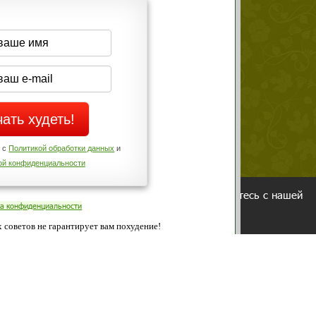
середине дня?
Да
Нет
Телефоны службы поддержки
+7 (909) 421-77-27
щих
о!
ованием cookies. Оставаясь с нами, вы соглашаетесь с нашей
 браузера.
Согласен
ательно вы
 фигуру и