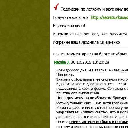
Подсказки по легкому и вкусному по
Получите все здесь:
http://secrets.vkusn
И сразу - за дело!
И помните главное: все у вас получится!
Искренне ваша Людмила Симиненко
P.S. Из комментариев на блоге ноябрьск
Natalia J.
30.10.2015 13:20:28
Всем доброго дня! Я Наталья, 48 лет, ж
Норвегию.
Знакома с Людмилой и ее системой много 
и достигла моего идеального веса - 52 к
поддерживать себя в форме. Согласна с 
приятна для выполнения.
Цель для меня на ноябрьском Буксире
чуточку тоньше еще -51кг. Хотя муж счи
Когда на работе видят, какие порции у ме
удар хватает. Коллеги считаю, что я морю
достаточно часто и очень вкусно. И все
очень интересно быть в потоке
Но мне
поэтому я здесь, с людьми, которые пони