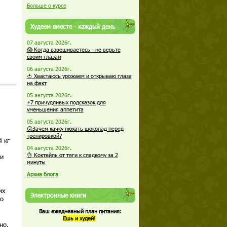
Больше о курсе
Худеем вместе - каждый день
07 августа 2026г.
😱 Когда взвешиваетесь - не верьте
своим глазам
06 августа 2026г.
🍅 Хвастаюсь урожаем и открываю глаза
на факт
05 августа 2026г.
⚡7 причудливых подсказок для
уменьшения аппетита
05 августа 2026г.
😮Зачем качку нюхать шоколад перед
тренировкой?
 кг
04 августа 2026г.
👌 Коктейль от тяги к сладкому за 2
 и
минуты
Архив блога
их
Электронные книги
но
Ваш ежедневный план питания:
Ешь и худей!
но,