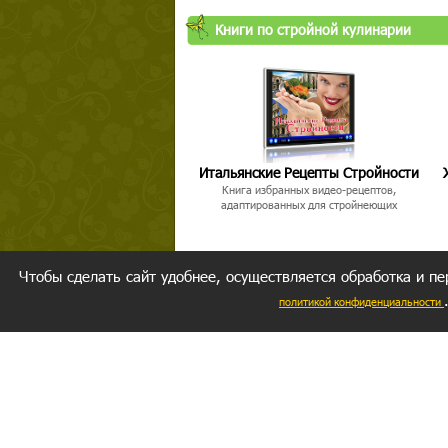
Книги по стройной кулинарии
Итальянские Рецепты Стройности
Книга избранных видео-рецептов,
адаптированных для стройнеющих
Чтобы сделать сайт удобнее, осуществляется обработка и пе
политикой конфиденциальности
Ваш резуль
следуете мо
Главное, 
желание за