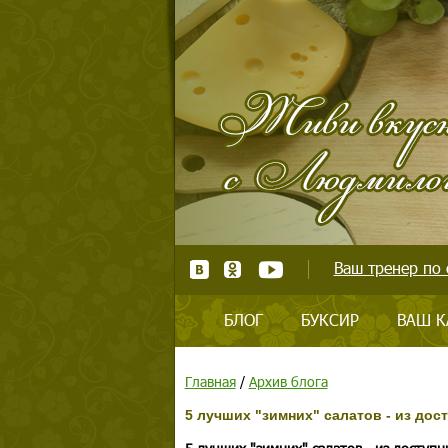
Ваш тренер по 
БЛОГ
БУКСИР
ВАШ К
Главная
/
Архив блога
5 лучших "зимних" салатов - из дос