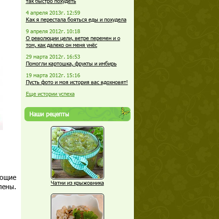
так быстро похудеть
4 апреля 2013г. 12:59
Как я перестала бояться еды и похудела
9 апреля 2012г. 10:18
О революции цели, ветре перемен и о
том, как далеко он меня унёс
29 марта 2012г. 16:53
Помогли картошка, фрукты и имбирь
19 марта 2012г. 15:16
Пусть фото и моя история вас вдохновят!
Еще истории успеха
Наши рецепты
еющие
Чатни из крыжовника
лены.