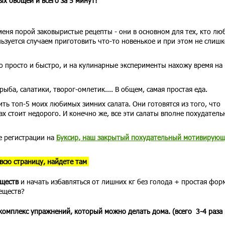
ых овощей и всего за 5 минут!
меня порой заковыристые рецепты - они в основном для тех, кто лю
льзуется случаем приготовить что-то новенькое и при этом не слиш
о просто и быстро, и на кулинарные эксперименты нахожу время на
рыба, салатики, творог-омлетик.... В общем, самая простая еда.
нить топ-5 моих любимых зимних салата. Они готовятся из того, что
ах стоит недорого. И конечно же, все эти салаты вполне похудатель
це регистрации на
Буксир, наш закрытый похудательный мотивирую
 всю страницу, найдете там
еществ
и начать избавляться от лишних кг без голода + простая фор
еществ?
омплекс упражнений, который можно делать дома. (всего 3-4 раза 