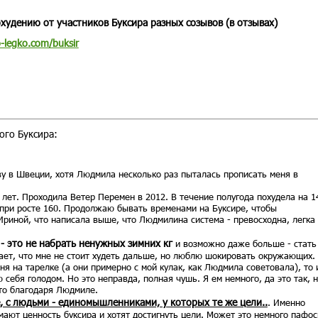
худению от участников Буксира разных созывов (в отзывах)
o-legko.com/buksir
ого Буксира:
иву в Швеции, хотя Людмила несколько раз пыталась прописать меня в
лет. Проходила Ветер Перемен в 2012. В течение полугода похудела на 14
г при росте 160. Продолжаю бывать временами на Буксире, чтобы
Ириной, что написала выше, что Людмилина система - превосходна, легка
 - это не набрать ненужных зимних кг
и возможно даже больше - стать
тает, что мне не стоит худеть дальше, но люблю шокировать окружающих.
ня на тарелке (а они примерно с мой кулак, как Людмила советовала), то 
 себя голодом. Но это неправда, полная чушь. Я ем немного, да это так, 
 это благодаря Людмиле.
, с людьми - единомышленниками, у которых те же цели..
. Именно
мают ценность буксира и хотят достигнуть цели. Может это немного пафос