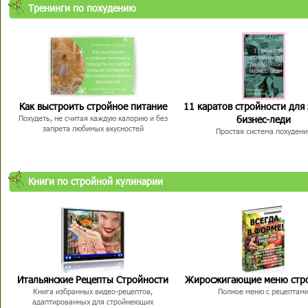
Тренинги по похудению
Как выстроить стройное питание
11 каратов стройности для
бизнес-леди
Похудеть, не считая каждую калорию и без
запрета любимых вкусностей
Простая система похудени
Книги по стройной кулинарии
Итальянские Рецепты Стройности
Жиросжигающие меню стр
Книга избранных видео-рецептов,
Полное меню с рецептам
адаптированных для стройнеющих