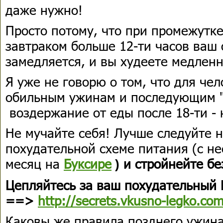
даже нужно!
Просто потому, что при промежутк
завтраком больше 12-ти часов ваш
замедляется, и вы худеете медленн
Я уже не говорю о том, что для че
обильным ужинам и последующим "
воздержание от еды после 18-ти -
Не мучайте себя! Лучше следуйте 
похудательной схеме питания (с н
месяц на
Буксире
и стройнейте бе
)
Цепляйтесь за ваш похудательный 
==>
http://secrets.vkusno-legko.com
К
аковы же правила позднего ужин