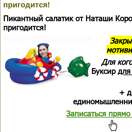
пригодится!
Пикантный салатик от Наташи Коро
пригодится!
Закры
мотиви
Для ког
Буксир
для
+ д
единомышленник
Записаться прямо