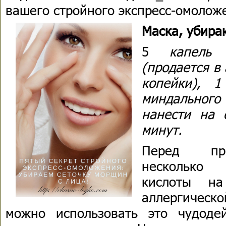
вашего стройного экспресс-омоло
Маска, убир
5
капель н
(продается в 
копейки), 1
миндально
нанести на
минут.
Перед при
несколько
кислоты на
аллергическ
можно использовать это чудоде