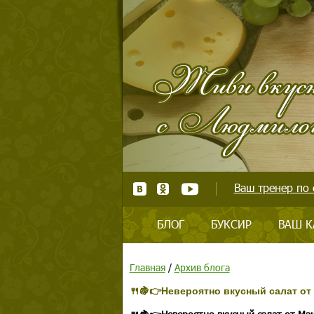
Ваш тренер по 
БЛОГ
БУКСИР
ВАШ К
Главная
/
Архив блога
🍴🍇👉Невероятно вкусный салат о