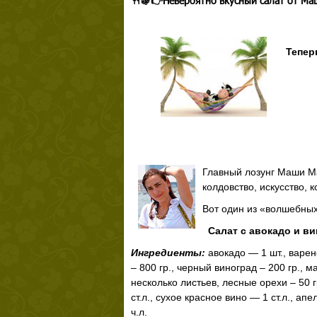
🍴🍇👉Невероятно вкусный салат от Ма
Тепер
Главный лозунг Маши Ма
колдовство, искусство, 
Вот один из «волшебных
Салат с авокадо и в
Ингредиенты:
авокадо — 1 шт., варен
– 800 гр., черный виноград – 200 гр., 
несколько листьев, лесные орехи – 50 г
ст.л., сухое красное вино — 1 ст.л., апе
ч.л.