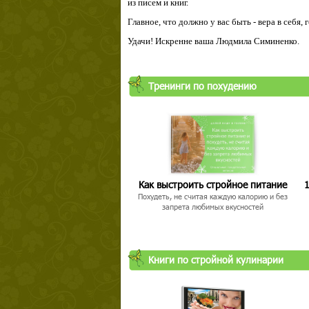
из писем и книг.
Главное, что должно у вас быть - вера в себя,
Удачи! Искренне ваша Людмила Симиненко.
Тренинги по похудению
Как выстроить стройное питание
1
Похудеть, не считая каждую калорию и без
запрета любимых вкусностей
Книги по стройной кулинарии