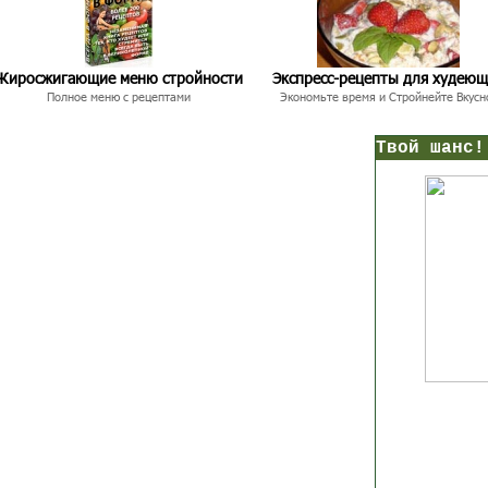
Жиросжигающие меню стройности
Экспресс-рецепты для худею
Полное меню с рецептами
Экономьте время и Стройнейте Вкусн
нс!
Прямо сейчас получи мои
7 уроков стройности
И
без голодных дие
начни немедленно худеть
таблеток
Первый урок - через 5 минут в твоем почтовом ящ