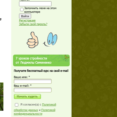
Запомнить меня на этом
компьютере
е
Регистрация
Забыли свой пароль?
7 уроков стройности
от Людмилы Симиненко
Получите бесплатный курс на свой e-mail
Ваше имя: *
Ваш е-mail: *
Я согласен(а) с
Политикой
обработки данных
и
Политикой
конфиденциальности