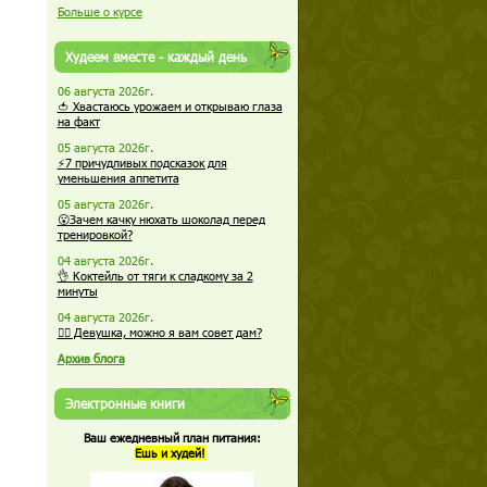
Больше о курсе
Худеем вместе - каждый день
06 августа 2026г.
🍅 Хвастаюсь урожаем и открываю глаза
на факт
05 августа 2026г.
⚡7 причудливых подсказок для
уменьшения аппетита
05 августа 2026г.
😮Зачем качку нюхать шоколад перед
тренировкой?
04 августа 2026г.
👌 Коктейль от тяги к сладкому за 2
минуты
04 августа 2026г.
🏋️‍♀️ Девушка, можно я вам совет дам?
Архив блога
Электронные книги
Ваш ежедневный план питания:
Ешь и худей!