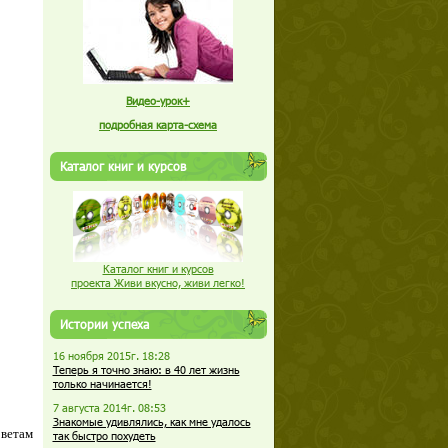
Видео-урок+
подробная карта-схема
Каталог книг и курсов
Каталог книг и курсов
проекта Живи вкусно, живи легко!
Истории успеха
16 ноября 2015г. 18:28
Теперь я точно знаю: в 40 лет жизнь
только начинается!
7 августа 2014г. 08:53
Знакомые удивлялись, как мне удалось
оветам
так быстро похудеть