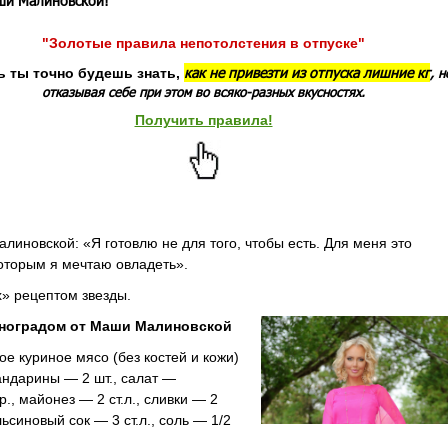
ши Малиновской!
"Золотые правила непотолстения в отпуске"
как не привезти из отпуска лишние кг
ь ты точно будешь знать,
, н
отказывая себе при этом во всяко-разных вкусностях.
Получить правила!
линовской: «Я готовлю не для того, чтобы есть. Для меня это
которым я мечтаю овладеть».
» рецептом звезды.
иноградом от Маши Малиновской
ое куриное мясо (без костей и кожи)
мандарины — 2 шт., салат —
р., майонез — 2 ст.л., сливки — 2
льсиновый сок — 3 ст.л., соль — 1/2