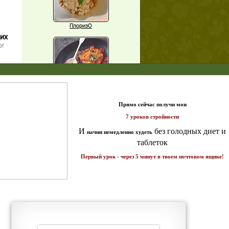
ПлоризО
щих
о!
X
Паприка, фаршированная чечевицей
т и
ике!
Рагу из баклажанов с нутом
Еще рецепты
Проверь себя
Часто ли вы чувствуете усталость в
середине дня?