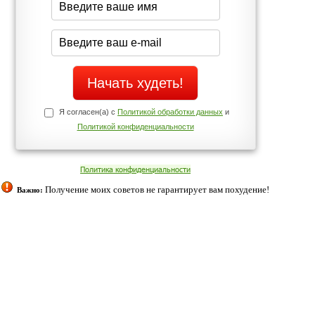
Да
Нет
Телефоны службы поддержки
+7 (909) 421-77-27
ованием cookies. Оставаясь с нами, вы соглашаетесь с нашей
 браузера.
Согласен
ательно вы
 фигуру и