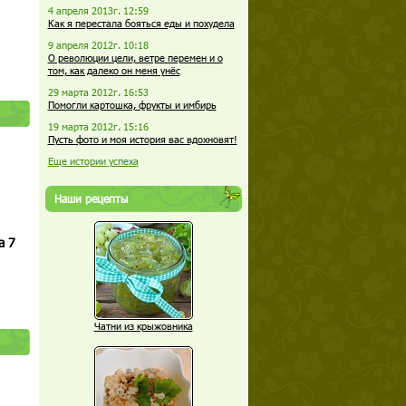
4 апреля 2013г. 12:59
Как я перестала бояться еды и похудела
9 апреля 2012г. 10:18
О революции цели, ветре перемен и о
том, как далеко он меня унёс
29 марта 2012г. 16:53
Помогли картошка, фрукты и имбирь
19 марта 2012г. 15:16
Пусть фото и моя история вас вдохновят!
Еще истории успеха
Наши рецепты
а 7
Чатни из крыжовника