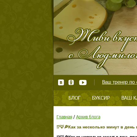
Ваш тренер по 
БЛОГ
БУКСИР
ВАШ К
Главная
/
Архив блога
⁉💡🔎Как за несколько минут в ден