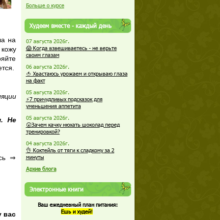
Больше о курсе
Худеем вместе - каждый день
ла на
07 августа 2026г.
😱 Когда взвешиваетесь - не верьте
 кожу
своим глазам
ряйте
06 августа 2026г.
ется.
🍅 Хвастаюсь урожаем и открываю глаза
на факт
05 августа 2026г.
ляции
⚡7 причудливых подсказок для
уменьшения аппетита
05 августа 2026г.
. Не
😮Зачем качку нюхать шоколад перед
тренировкой?
04 августа 2026г.
👌 Коктейль от тяги к сладкому за 2
есь ⇒
минуты
Архив блога
Электронные книги
Ваш ежедневный план питания:
Ешь и худей!
у вас