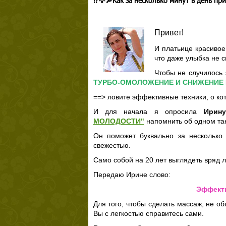
⁉💡🔎Как за несколько минут в день пр
Привет!
И платьице красивое,
что даже улыбка не сп
Чтобы не случилось
ТУРБО-ОМОЛОЖЕНИЕ И СНИЖЕНИЕ 
==> ловите эффективные техники, о кот
И для начала я опросила
Ирин
МОЛОДОСТИ"
напомнить об одном та
Он поможет буквально за несколько
свежестью.
Само собой на 20 лет выглядеть вряд ли
Передаю Ирине слово:
Эффекти
Для того, чтобы сделать массаж, не о
Вы с легкостью справитесь сами.