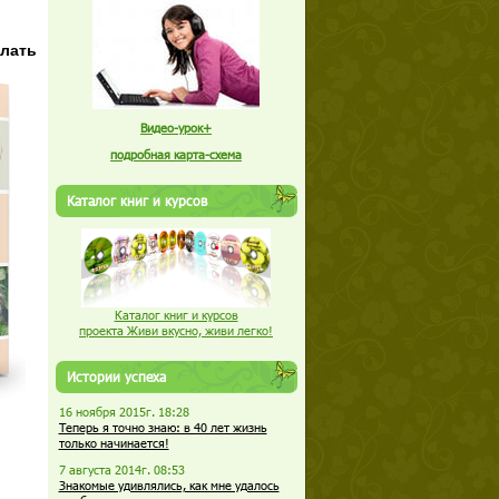
лать
Видео-урок+
подробная карта-схема
Каталог книг и курсов
Каталог книг и курсов
проекта Живи вкусно, живи легко!
Истории успеха
16 ноября 2015г. 18:28
Теперь я точно знаю: в 40 лет жизнь
только начинается!
7 августа 2014г. 08:53
Знакомые удивлялись, как мне удалось