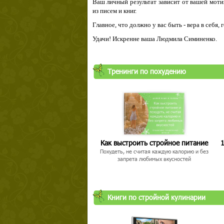
Ваш личный результат зависит от вашей мотив
из писем и книг.
Главное, что должно у вас быть - вера в себя,
Удачи! Искренне ваша Людмила Симиненко.
Тренинги по похудению
Твой ша
Как выстроить стройное питание
1
Похудеть, не считая каждую калорию и без
запрета любимых вкусностей
Книги по стройной кулинарии