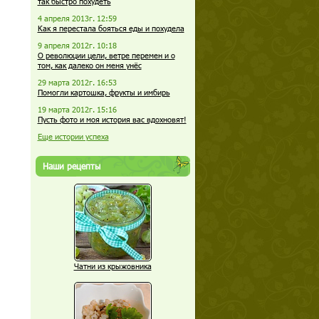
так быстро похудеть
4 апреля 2013г. 12:59
Как я перестала бояться еды и похудела
9 апреля 2012г. 10:18
О революции цели, ветре перемен и о
том, как далеко он меня унёс
29 марта 2012г. 16:53
Помогли картошка, фрукты и имбирь
19 марта 2012г. 15:16
Пусть фото и моя история вас вдохновят!
Еще истории успеха
Наши рецепты
Чатни из крыжовника