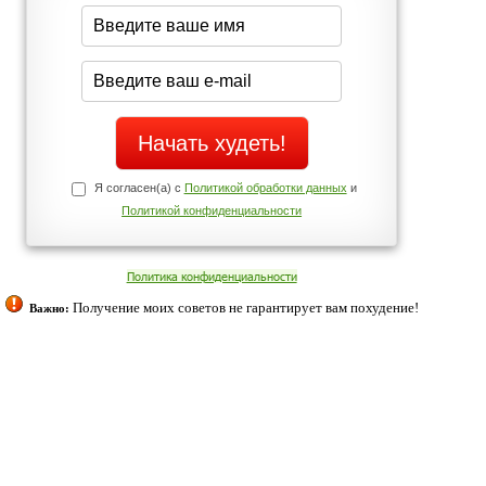
середине дня?
Да
Нет
щих
о!
Телефоны службы поддержки
+7 (909) 421-77-27
ованием cookies. Оставаясь с нами, вы соглашаетесь с нашей
 браузера.
Согласен
ательно вы
 фигуру и