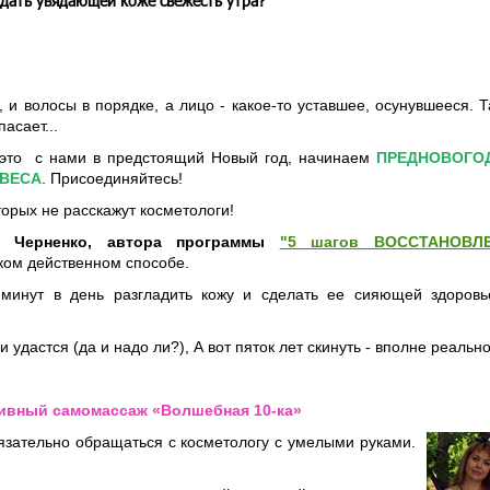
идать увядающей коже свежесть утра?
 и волосы в порядке, а лицо - какое-то уставшее, осунувшееся. Т
асает...
 это с нами в предстоящий Новый год, начинаем
ПРЕДНОВОГО
ВЕСА
. Присоединяйтесь!
орых не расскажут косметологи!
у Черненко, автора программы
"5 шагов ВОССТАНОВЛ
ком действенном способе.
 минут в день разгладить кожу и сделать ее сияющей здоров
 удастся (да и надо ли?), А вот пяток лет скинуть - вполне реально
вный самомассаж «Волшебная 10-ка»
бязательно обращаться с косметологу с умелыми руками.