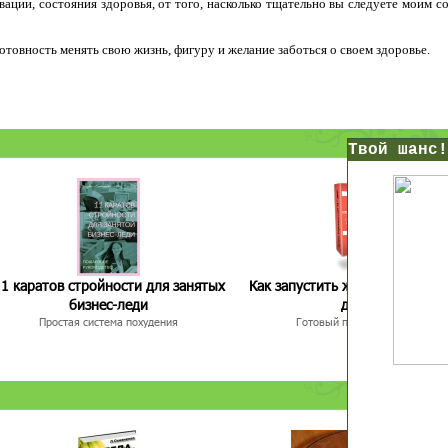
ации, состояния здоровья, от того, насколько тщательно вы следуете моим с
 готовность менять свою жизнь, фигуру и желание заботься о своем здоровье.
нс!
Прямо сейчас получи мои
7 уроков стройности
И
без голодных дие
начни немедленно худеть
1 каратов стройности для занятых
Как запустить жиросжигание з
таблеток
бизнес-леди
дней
Простая система похудения
Первый урок - через 5 минут в твоем почтовом ящ
Готовый план-сценарий