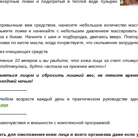
есертные ложки и подогретый в теплой воде пузырек
 привычным вам средством, нанесите небольшое количество мас
ьмите ложки и начинайте с небольшим давлением массировать
 к бокам​​​. Начните с шеи и подбородка, двигаясь вверх. Повто
ожки по капле масла, когда почувствуете, что скольжение затрудня
без очищающих средств.
чение 10 вечеров и вы увидите, что кожа лица за счет стиму
 подтянулась, будто «встала на прежнее место»!
аняться лицом и сбросить лишний вес, не тяните время
огодней ночью!
------------------
 любом возрасте каждый день в практическом руководстве зд
-age
------------------
 самочувствия и внешности с комплексной программой:
ать для омоложения кожи лица и всего организма даже если 