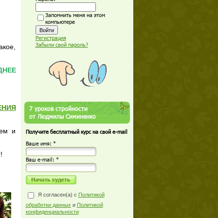
Запомнить меня на этом
компьютере
Регистрация
Забыли свой пароль?
акое,
ДНЕЕ
ЕНИЯ
7 уроков стройности
от Людмилы Симиненко
ьем и
Получите бесплатный курс на свой e-mail
Ваше имя: *
!
Ваш е-mail: *
Я согласен(а) с
Политикой
обработки данных
и
Политикой
конфиденциальности