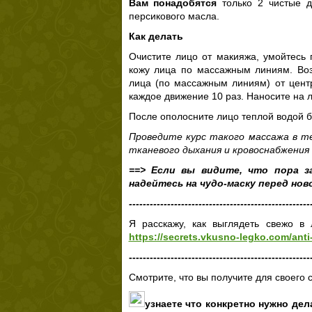
Вам понадобятся
только 2 чистые д
персикового масла.
Как делать
Очистите лицо от макияжа, умойтесь
кожу лица по массажным линиям. Воз
лица (по массажным линиям) от центра
каждое движение 10 раз. Наносите на л
После ополосните лицо теплой водой 
Проведите курс такого массажа в те
тканевого дыхания и кровоснабжения
==> Если вы видите, что пора з
надейтесь на чудо-маску перед нов
----------------------------------------------------
Я расскажу, как выглядеть свежо в
https://secrets.vkusno-legko.com/anti
----------------------------------------------------
Смотрите, что вы получите для своего
узнаете что конкретно нужно дел