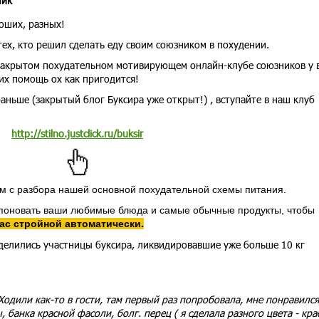
чик
оших, разных!
ех, кто решил сделать еду своим союзником в похудении.
 закрытом похудательном мотивирующем онлайн-клубе союзников у 
их помощь ох как пригодится!
аньше (закрытый блог Буксира уже открыт!) , вступайте в наш клуб
http://stilno.justclick.ru/buksir
 с разбора нашей основной похудательной схемы питания.
омпоновать ваши любимые блюда и самые обычные продукты, чтобы
ас стройной автоматически.
оделились участницы буксира, ликвидировавшие уже больше 10 кг
 Ходили как-то в гости, там первый раз попробовала, мне понравился.
, банка красной фасоли, болг. перец ( я сделала разного цвета - кра