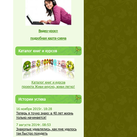
Видео-урок+
подробная карта-схема
Каталог книг и курсов
Каталог книг и курсов
проекта Живи вкусно, живи легко!
Истории успеха
16 ноября 2015г. 18:28
Теперь я точно знаю: в 40 лет жизнь
только начинается!
7 августа 2014г. 08:53
Знакомые удивлялись, как мне удалось
так быстро похудеть