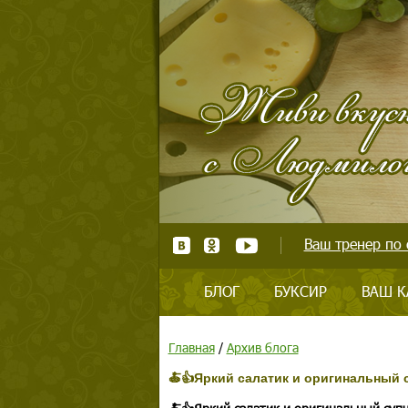
Ваш тренер по 
БЛОГ
БУКСИР
ВАШ К
Главная
/
Архив блога
🍝👍Яркий салатик и оригинальный 