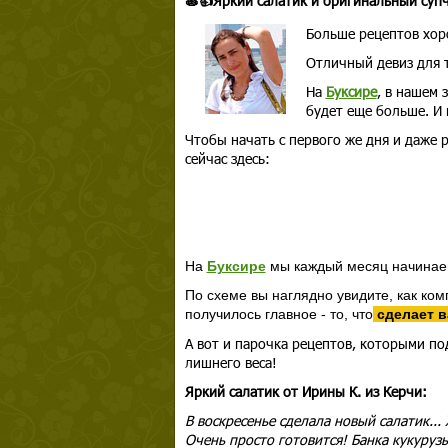
🍝👍Яркий салатик и оригинальный суп
Больше рецептов хор
Отличный девиз для т
На
Буксире
, в нашем
будет еще больше. И 
Чтобы начать с первого же дня и даже р
сейчас здесь:
На
Буксире
мы каждый месяц начинаем
По схеме вы наглядно увидите, как к
получилось главное - то, что
сделает в
А вот и парочка рецептов, которыми п
лишнего веса!
Яркий салатик от Ирины К. из Керчи:
В воскресенье сделала новый салатик...
Очень просто готовится! Банка кукурузы