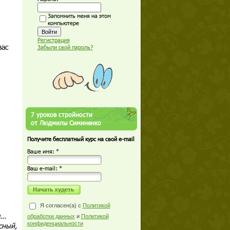
Запомнить меня на этом
компьютере
Регистрация
вас
Забыли свой пароль?
7 уроков стройности
от Людмилы Симиненко
Получите бесплатный курс на свой e-mail
Ваше имя: *
Ваш е-mail: *
Я согласен(а) с
Политикой
..
обработки данных
и
Политикой
конфиденциальности
сный,