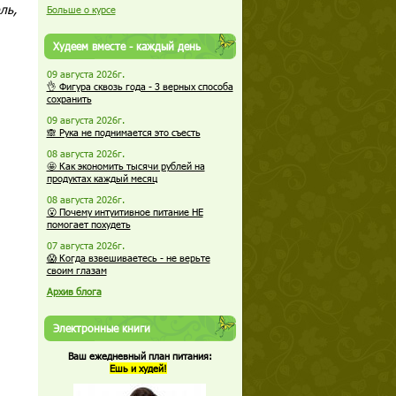
ль,
Больше о курсе
Худеем вместе - каждый день
09 августа 2026г.
👌 Фигура сквозь года - 3 верных способа
сохранить
09 августа 2026г.
🙈 Рука не поднимается это съесть
08 августа 2026г.
🤩 Как экономить тысячи рублей на
продуктах каждый месяц
08 августа 2026г.
😮 Почему интуитивное питание НЕ
помогает похудеть
07 августа 2026г.
😱 Когда взвешиваетесь - не верьте
своим глазам
Архив блога
Электронные книги
Ваш ежедневный план питания:
Ешь и худей!