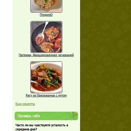
ПлоризО
Паприка, фаршированная чечевицей
Рагу из баклажанов с нутом
Еще рецепты
Проверь себя
Часто ли вы чувствуете усталость в
середине дня?