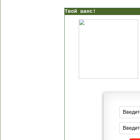
Твой шанс!