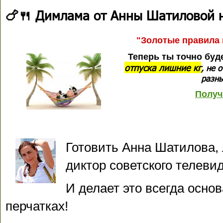
🍗🍴 Димлама от Анны Шатиловой 
"Золотые правила 
Теперь ты точно буд
отпуска лишние кг
, не 
разны
Получ
Готовить Анна Шатилова
диктор советского телеви
И делает это всегда осно
перчатках!