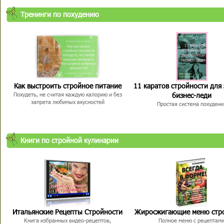
Тренинги по похудению
Как выстроить стройное питание
11 каратов стройности для
бизнес-леди
Похудеть, не считая каждую калорию и без
запрета любимых вкусностей
Простая система похудени
Книги по стройной кулинарии
Итальянские Рецепты Стройности
Жиросжигающие меню стр
Книга избранных видео-рецептов,
Полное меню с рецептам