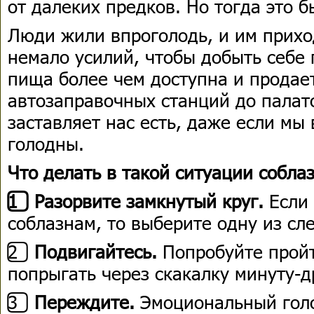
от далеких предков. Но тогда это 
Люди жили впроголодь, и им прих
немало усилий, чтобы добыть себе
пища более чем доступна и продае
автозаправочных станций до палато
заставляет нас есть, даже если мы
голодны.
Что делать в такой ситуации собла
1️⃣ Разорвите замкнутый круг.
Если 
соблазнам, то выберите одну из сл
2️⃣
Подвигайтесь.
Попробуйте пройт
попрыгать через скакалку минуту-д
3️⃣
Переждите.
Эмоциональный голо