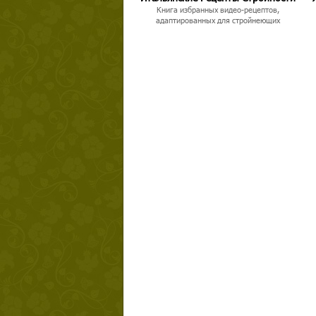
Книга избранных видео-рецептов,
адаптированных для стройнеющих
Твой ша