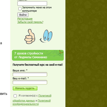
Запомнить меня на этом
компьютере
Регистрация
Забыли свой пароль?
та
7 уроков стройности
от Людмилы Симиненко
Получите бесплатный курс на свой e-mail
Ваше имя: *
Ваш е-mail: *
авить
Я согласен(а) с
Политикой
обработки данных
и
Политикой
конфиденциальности