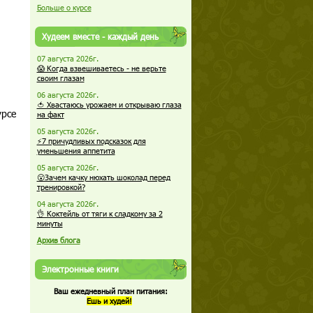
Больше о курсе
Худеем вместе - каждый день
07 августа 2026г.
😱 Когда взвешиваетесь - не верьте
своим глазам
06 августа 2026г.
🍅 Хвастаюсь урожаем и открываю глаза
урсе
на факт
05 августа 2026г.
⚡7 причудливых подсказок для
уменьшения аппетита
05 августа 2026г.
😮Зачем качку нюхать шоколад перед
тренировкой?
04 августа 2026г.
👌 Коктейль от тяги к сладкому за 2
минуты
Архив блога
Электронные книги
Ваш ежедневный план питания:
Ешь и худей!