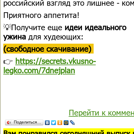
российский взгляд это лишнее - ко
Приятного аппетита!
💡Получите еще
идеи идеального
ужина
для худеющих:
(свободное скачивание)
👉
https://secrets.vkusno-
legko.com/7dnejplan
Перейти к комме
Поделиться…
В
ам понравился сегодняшний выпуск 