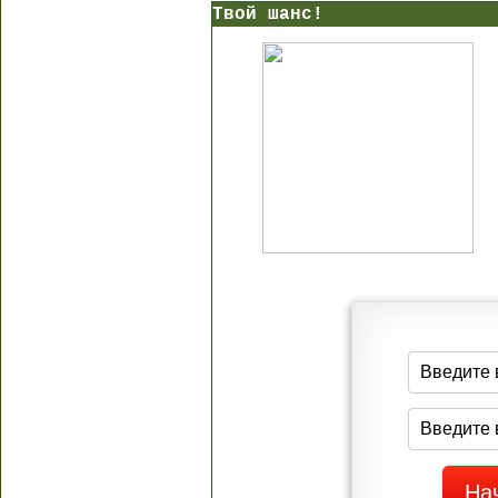
Твой шанс!