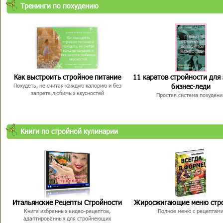
Тренинги по похудению
Как выстроить стройное питание
11 каратов стройности для
бизнес-леди
Похудеть, не считая каждую калорию и без
запрета любимых вкусностей
Простая система похудени
Книги по стройной кулинарии
Итальянские Рецепты Стройности
Жиросжигающие меню стр
Книга избранных видео-рецептов,
Полное меню с рецептам
адаптированных для стройнеющих