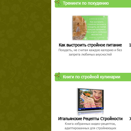
Тренинги по похудению
Как выстроить стройное питание
1
Похудеть, не считая каждую калорию и без
запрета любимых вкусностей
Книги по стройной кулинарии
Итальянские Рецепты Стройности
Книга избранных видео-рецептов,
адаптированных для стройнеющих