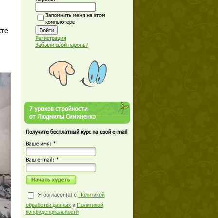
Запомнить меня на этом
компьютере
сте
Регистрация
Забыли свой пароль?
7 уроков стройности
от Людмилы Симиненко
Получите бесплатный курс на свой e-mail
Ваше имя: *
Ваш е-mail: *
Я согласен(а) с
Политикой
обработки данных
и
Политикой
конфиденциальности