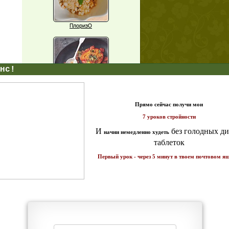
ПлоризО
X
Паприка, фаршированная чечевицей
т и
ике!
Рагу из баклажанов с нутом
Еще рецепты
Проверь себя
Часто ли вы чувствуете усталость в
середине дня?