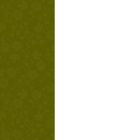
Твой ша