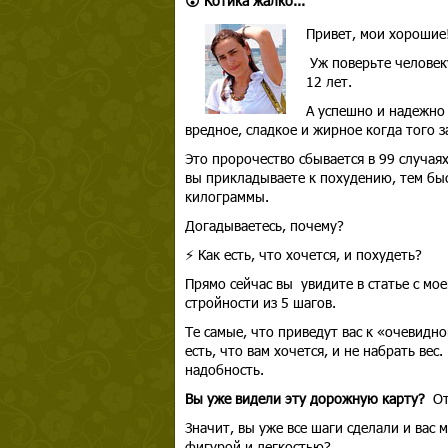
😮 Котика жалко...
Привет, мои хорошие
Уж поверьте человеку
12 лет.
А успешно и надежно 
вредное, сладкое и жирное когда того з
Это пророчество сбывается в 99 случая
вы прикладываете к похудению, тем бы
килограммы.
Догадываетесь, почему?
⚡️ Как есть, что хочется, и похудеть?
Прямо сейчас вы увидите в статье с мо
стройности из 5 шагов.
Те самые, что приведут вас к «очевидн
есть, что вам хочется, и не набрать вес.
надобность.
Вы уже видели эту дорожную карту?
От
Значит, вы уже все шаги сделали и вас
фигурой и легкостью?