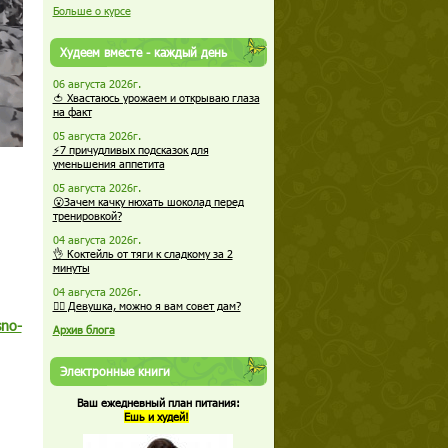
Больше о курсе
Худеем вместе - каждый день
06 августа 2026г.
🍅 Хвастаюсь урожаем и открываю глаза
на факт
05 августа 2026г.
⚡7 причудливых подсказок для
уменьшения аппетита
05 августа 2026г.
😮Зачем качку нюхать шоколад перед
тренировкой?
04 августа 2026г.
👌 Коктейль от тяги к сладкому за 2
минуты
04 августа 2026г.
🏋️‍♀️ Девушка, можно я вам совет дам?
sno-
Архив блога
Электронные книги
Ваш ежедневный план питания:
Ешь и худей!