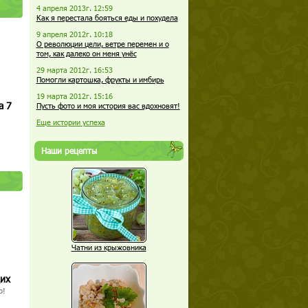
4 апреля 2013г. 12:59
Как я перестала бояться еды и похудела
9 апреля 2012г. 10:18
О революции цели, ветре перемен и о
том, как далеко он меня унёс
29 марта 2012г. 16:53
Помогли картошка, фрукты и имбирь
19 марта 2012г. 15:16
а 7
Пусть фото и моя история вас вдохновят!
Еще истории успеха
Наши рецепты
Чатни из крыжовника
щих
о!