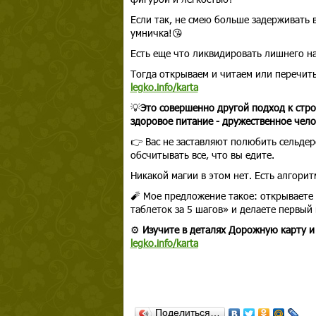
Если так, не смею больше задерживать 
умничка!😘
Есть еще что ликвидировать лишнего н
Тогда открываем и читаем или перечи
legko.info/karta
💡
Это совершенно другой подход к стро
здоровое питание - дружественное чело
👉 Вас не заставляют полюбить сельдер
обсчитывать все, что вы едите.
Никакой магии в этом нет. Есть алгоритм
🧨 Мое предложение такое: открываете 
таблеток за 5 шагов» и делаете первый 
⚙️
Изучите в деталях Дорожную карту и
legko.info/karta
Поделиться…