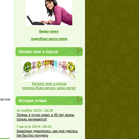
Видео-урок+
подробная карта-схема
Каталог книг и курсов
Каталог книг и курсов
проекта Живи вкусно, живи легко!
оветам
Истории успеха
16 ноября 2015г. 18:28
Теперь я точно знаю: в 40 лет жизнь
только начинается!
7 августа 2014г. 08:53
Знакомые удивлялись, как мне удалось
так быстро похудеть