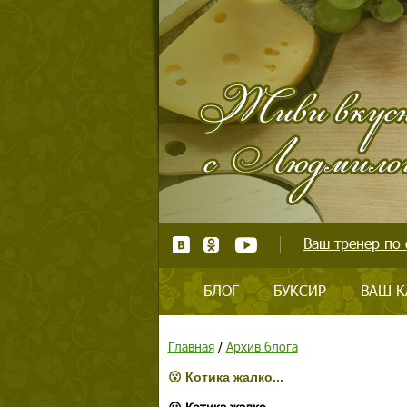
Ваш тренер по 
БЛОГ
БУКСИР
ВАШ К
Главная
/
Архив блога
😮 Котика жалко...