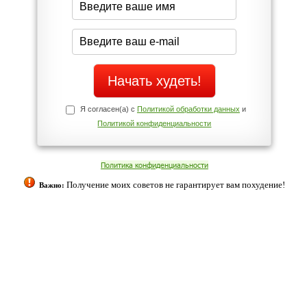
Да
Нет
Телефоны службы поддержки
+7 (909) 421-77-27
ованием cookies. Оставаясь с нами, вы соглашаетесь с нашей
 браузера.
Согласен
ательно вы
 фигуру и