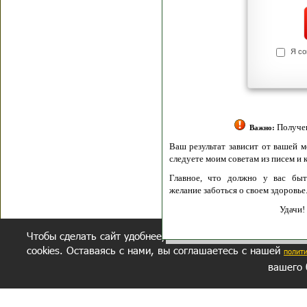
Я согласен(а
Политик
Полити
Получение моих 
Важно:
Ваш результат зависит от вашей мотивации
следуете моим советам из писем и книг.
Главное, что должно у вас быть - вер
желание заботься о своем здоровье.
Удачи! Искрен
Чтобы сделать сайт удобнее, осуществляется обработка и
cookies. Оставаясь с нами, вы соглашаетесь с нашей
полит
вашего 