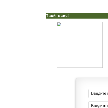
Твой шанс!