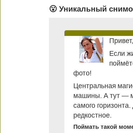
😮 Уникальный снимо
Привет
Если ж
поймёте
фото!
Центральная магис
машины. А тут — м
самого горизонта.
редкостное.
Поймать такой моме