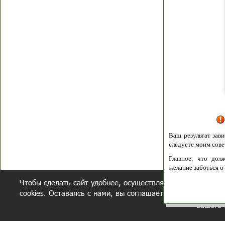
Я согласен(а
Политик
Полити
Получение моих 
Важно:
Ваш результат зависит от вашей мотивации
следуете моим советам из писем и книг.
Главное, что должно у вас быть - вер
желание заботься о своем здоровье.
Чтобы сделать сайт удобнее, осуществляется обработка и
Удачи! Искрен
cookies. Оставаясь с нами, вы соглашаетесь с нашей
полит
вашего 