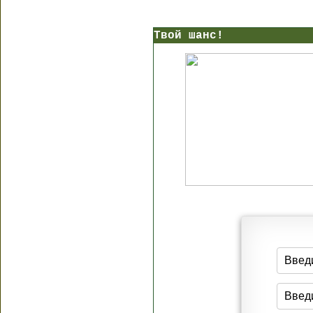
Твой шанс!