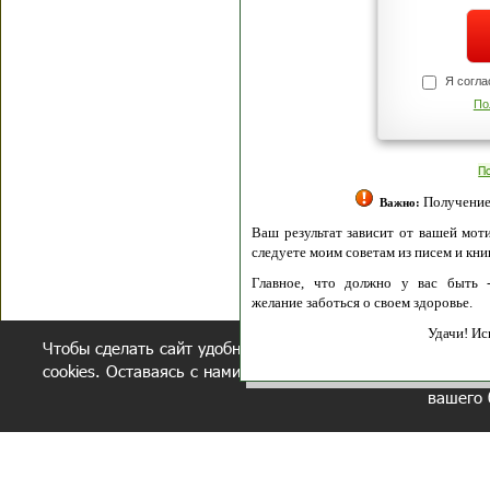
Я согласен(а
Политик
Полити
Получение моих 
Важно:
Ваш результат зависит от вашей мотивации
следуете моим советам из писем и книг.
Главное, что должно у вас быть - вер
желание заботься о своем здоровье.
Удачи! Искрен
Чтобы сделать сайт удобнее, осуществляется обработка и
cookies. Оставаясь с нами, вы соглашаетесь с нашей
полит
вашего 