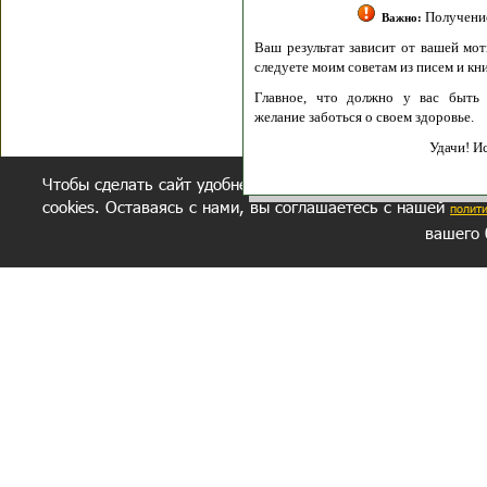
Получение моих 
Важно:
Ваш результат зависит от вашей мотивации
следуете моим советам из писем и книг.
Главное, что должно у вас быть - вер
желание заботься о своем здоровье.
Удачи! Искрен
Чтобы сделать сайт удобнее, осуществляется обработка и
cookies. Оставаясь с нами, вы соглашаетесь с нашей
полит
вашего 
СЕКРЕТНЫЙ РАЗДЕЛ
ВОПРОС-ОТВЕТ
ОБ АВТОРЕ
Политика обработки данных
Политика конфиденциальности