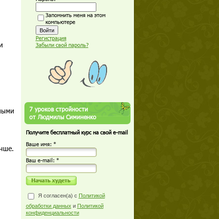
Запомнить меня на этом
компьютере
Регистрация
и
Забыли свой пароль?
7 уроков стройности
амыми
от Людмилы Симиненко
Получите бесплатный курс на свой e-mail
Ваше имя: *
чше.
Ваш е-mail: *
Я согласен(а) с
Политикой
обработки данных
и
Политикой
конфиденциальности