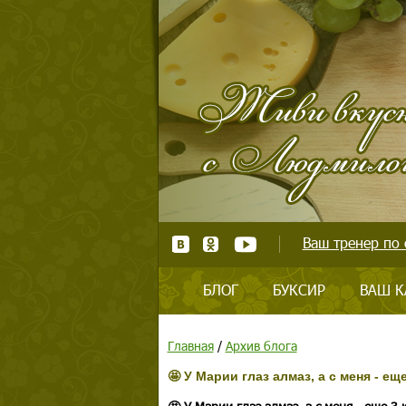
Ваш тренер по 
БЛОГ
БУКСИР
ВАШ К
Главная
/
Архив блога
🤩 У Марии глаз алмаз, а с меня - е