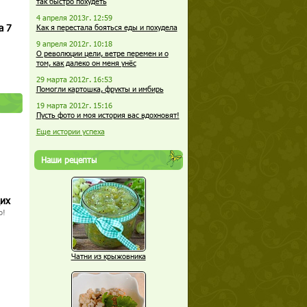
так быстро похудеть
4 апреля 2013г. 12:59
а 7
Как я перестала бояться еды и похудела
9 апреля 2012г. 10:18
О революции цели, ветре перемен и о
том, как далеко он меня унёс
29 марта 2012г. 16:53
Помогли картошка, фрукты и имбирь
19 марта 2012г. 15:16
Пусть фото и моя история вас вдохновят!
Еще истории успеха
Наши рецепты
щих
о!
Чатни из крыжовника