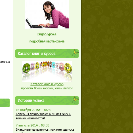
Видео-урок+
подробная карта-схема
Каталог книг и курсов
оветам
Каталог книг и курсов
проекта Живи вкусно, живи легко!
Истории успеха
16 ноября 2015г. 18:28
Теперь я точно знаю: в 40 лет жизнь
только начинается!
7 августа 2014г. 08:53
Знакомые удивлялись, как мне удалось