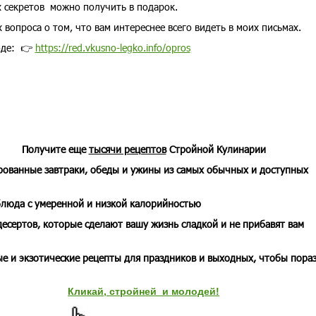
 секретов можно получить в подарок.
 вопроса о том, что вам интереснее всего видеть в моих письмах.
оде: 👉
https://red.vkusno-legko.info/opros
Получите еще
тысячи рецептов
Стройной Кулинарии
рованные завтраки, обеды и ужины из самых обычных и доступных
блюда с умеренной и низкой калорийностью
десертов, которые сделают вашу жизнь сладкой и не прибавят вам
е и экзотические рецепты для праздников и выходных, чтобы пора
Кликай, стройней и молодей!