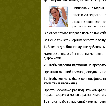
🤩 У Марии глаз алмаз, а с меня - еще 3
Написала мне Мария,
Вместо 20 секретов та
Даже не знаю, как так
растворились в прост
В любом случае исправляюсь прямо сейч
Вот еще три кулинарных секрета в вашу
1. В тесто для блинов лучше добавлять 
Даже если тесто обычное, на молоке ил
дырочками.
2. Чтобы жареная картошка не преврати
Промыли лишний крахмал, обсушили пол
3. Чтобы котлеты были сочнее, фарш на
этом так и не узнала).
Просто несколько раз поднять ком фарш
держат форму и меньше разваливаются.
Вот такая работа над ошибками получил