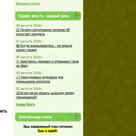
Больше о курсе
Худеем вместе - каждый день
08 августа 2026г.
😮 Почему интуитивное питание НЕ
помогает похудеть
07 августа 2026г.
😱 Когда взвешиваетесь - не верьте
своим глазам
06 августа 2026г.
🍅 Хвастаюсь урожаем и открываю глаза
на факт
05 августа 2026г.
⚡7 причудливых подсказок для
уменьшения аппетита
05 августа 2026г.
😮Зачем качку нюхать шоколад перед
тренировкой?
Архив блога
зить
Электронные книги
Ваш ежедневный план питания:
Ешь и худей!