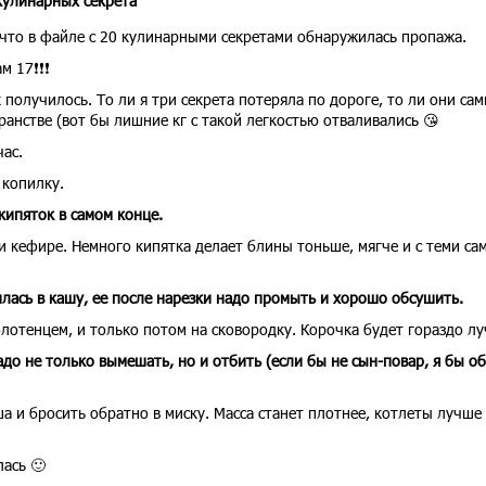
 кулинарных секрета
 что в файле с 20 кулинарными секретами обнаружилась пропажа.
м 17❗❗❗
 получилось. То ли я три секрета потеряла по дороге, то ли они сам
ранстве (вот бы лишние кг с такой легкостью отваливались 😘
ас.
 копилку.
кипяток в самом конце.
и кефире. Немного кипятка делает блины тоньше, мягче и с теми с
лась в кашу, ее после нарезки надо промыть и хорошо обсушить.
отенцем, и только потом на сковородку. Корочка будет гораздо лу
до не только вымешать, но и отбить (если бы не сын-повар, я бы об
а и бросить обратно в миску. Масса станет плотнее, котлеты лучше
ась 🙂