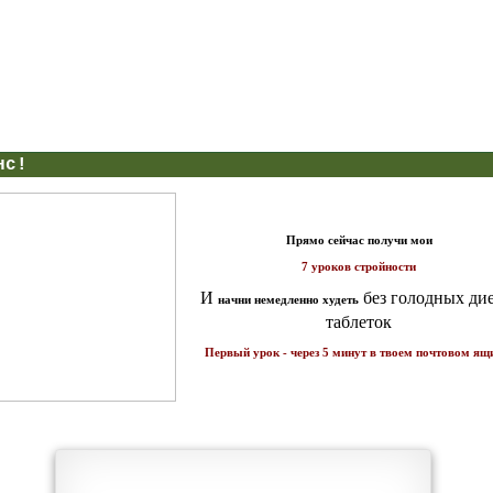
нс!
Прямо сейчас получи мои
7 уроков стройности
И
без голодных дие
начни немедленно худеть
таблеток
Первый урок - через 5 минут в твоем почтовом ящ