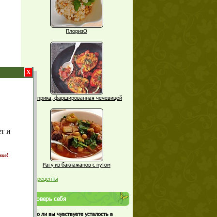
ПлоризО
X
Паприка, фаршированная чечевицей
т и
ике!
Рагу из баклажанов с нутом
Еще рецепты
Проверь себя
Часто ли вы чувствуете усталость в