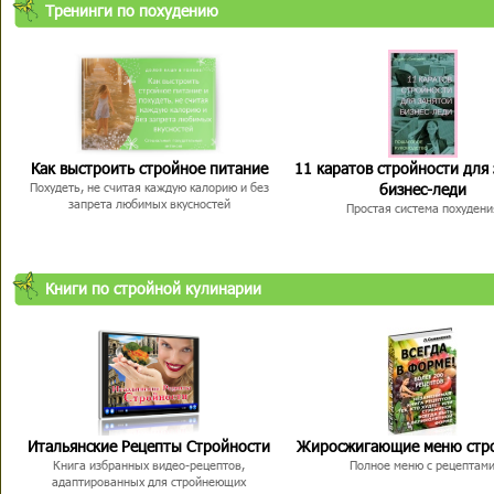
Тренинги по похудению
Как выстроить стройное питание
11 каратов стройности для
бизнес-леди
Похудеть, не считая каждую калорию и без
запрета любимых вкусностей
Простая система похудени
Книги по стройной кулинарии
Итальянские Рецепты Стройности
Жиросжигающие меню стр
Книга избранных видео-рецептов,
Полное меню с рецептам
адаптированных для стройнеющих