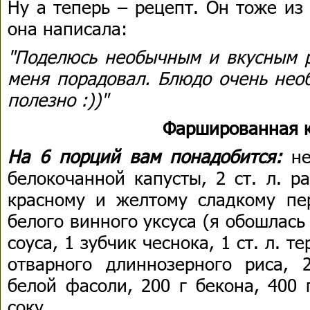
Ну а теперь – рецепт. Он тоже из
она написала:
"Поделюсь необычным и вкусным р
меня порадовал. Блюдо очень необ
полезно :))"
Фаршированная к
На 6 порций вам понадобится:
не
белокочанной капусты, 2 ст. л. р
красному и желтому сладкому пер
белого винного уксуса (я обошлась б
соуса, 1 зубчик чеснока, 1 ст. л. т
отварного длиннозерного риса, 
белой фасоли, 200 г бекона, 400 
соку.