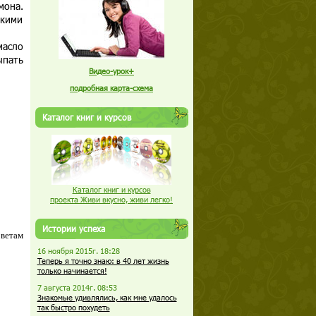
мона.
нкими
масло
ыпать
Видео-урок+
подробная карта-схема
Каталог книг и курсов
Каталог книг и курсов
проекта Живи вкусно, живи легко!
Истории успеха
оветам
16 ноября 2015г. 18:28
Теперь я точно знаю: в 40 лет жизнь
только начинается!
7 августа 2014г. 08:53
Знакомые удивлялись, как мне удалось
так быстро похудеть