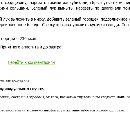
ить сердцевину, нарезать такими же кубиками, сбрызнуть соком ли
кими кольцами. Зеленый лук вымыть, нарезать по диагонали то
ый лук выложить в миску, добавить зеленый горошек, подсолнечное 
ервировочное блюдо. Сверху красиво уложить кусочки сельди. Пос
 порции – 230 ккал.
Приятного аппетита и до завтра!
Перейти к комментариям
ет вам похудение!
индивидуальном случае.
ации, состояния здоровья, от того, насколько тщательно вы следуете моим с
 готовность менять свою жизнь, фигуру и желание заботься о своем здоровье.