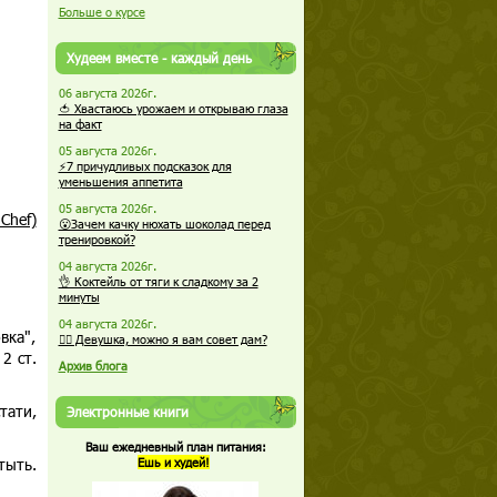
Больше о курсе
Худеем вместе - каждый день
06 августа 2026г.
🍅 Хвастаюсь урожаем и открываю глаза
на факт
05 августа 2026г.
⚡7 причудливых подсказок для
уменьшения аппетита
05 августа 2026г.
Chef)
😮Зачем качку нюхать шоколад перед
тренировкой?
04 августа 2026г.
👌 Коктейль от тяги к сладкому за 2
минуты
04 августа 2026г.
вка",
🏋️‍♀️ Девушка, можно я вам совет дам?
2 ст.
Архив блога
тати,
Электронные книги
Ваш ежедневный план питания:
тыть.
Ешь и худей!