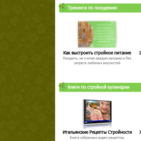
Тренинги по похудению
Как выстроить стройное питание
1
Похудеть, не считая каждую калорию и без
запрета любимых вкусностей
Книги по стройной кулинарии
Итальянские Рецепты Стройности
Книга избранных видео-рецептов,