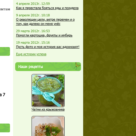
4 апреля 2013г. 12:59
Как я перестала бояться еды и похудела
оветам
9 апреля 2012г. 10:18
О революции цели, ветре перемен и о
том, как далеко он меня унёс
29 марта 2012г. 16:53
Помогли картошка, фрукты и имбирь
19 марта 2012г. 15:16
Пусть фото и моя история вас вдохновят!
Еще истории успеха
Наши рецепты
а 7
Чатни из крыжовника