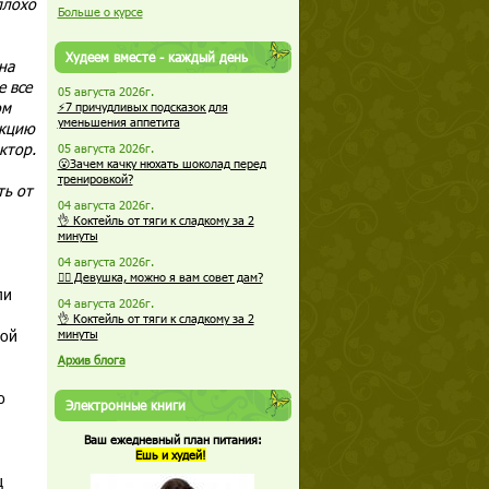
плохо
Больше о курсе
Худеем вместе - каждый день
на
е все
05 августа 2026г.
ом
⚡7 причудливых подсказок для
уменьшения аппетита
нкцию
ктор.
05 августа 2026г.
😮Зачем качку нюхать шоколад перед
тренировкой?
ть от
04 августа 2026г.
👌 Коктейль от тяги к сладкому за 2
минуты
04 августа 2026г.
🏋️‍♀️ Девушка, можно я вам совет дам?
ли
04 августа 2026г.
👌 Коктейль от тяги к сладкому за 2
ной
минуты
Архив блога
о
Электронные книги
Ваш ежедневный план питания:
Ешь и худей!
ц