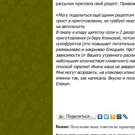
рассылки прислала свой рецепт. Привож
«
Могу поделиться ещё одним рецептом и
прост в приготовлении, не требует моег
на автопилоте.
В пиалу я кладу щепотку соли и 2 десе
приготовления (я беру Клинский, потом
сухофруктов (это повышает питательну
размешиваю и накрываю блюдцем. Наста
зависимости от Вашего утреннего распи
небольшим количеством сливочного масл
плоской тарелке! Иначе каша не заварит
Мне могут возразить: на упаковке клинс
именно так, как написала. Вкусно и пол
Елена».
Поделиться…
Важно:
Получение моих советов не гарантиру