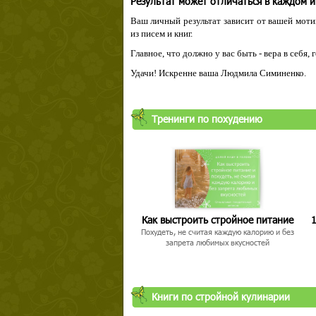
Результат может отличаться в каждом 
Ваш личный результат зависит от вашей мотив
из писем и книг.
Главное, что должно у вас быть - вера в себя,
Удачи! Искренне ваша Людмила Симиненко.
Тренинги по похудению
Как выстроить стройное питание
1
Похудеть, не считая каждую калорию и без
запрета любимых вкусностей
Книги по стройной кулинарии