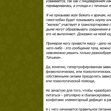
усваивается, так как с пищеварением к
переваривалась, а отсюда и с печенью н
Я не призываю всех бежать к врачам, н
гемоглобин будет показывать норму или
"железо" участвует в транспортировке 
дыме могут образовывать соединения в
его не выполняют. Доказано на моей ку
Примеров могу привести массу - дело не
чего-либо - это сообщение тела, можно 
невозможно решить только разнообраз
Татьяна».
Да, конечно, гипертрофированная завис
физиологических, или психологических… 
собственными силами преодолеть зависи
или психологической помощи.
Но зачастую для того, чтобы «разобрат
питаться – регулярно и сбалансировано
конфетами элементарный дефицит в рац
А с чего начинается правильное питание