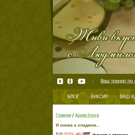
Ваш тренер по 
БЛОГ
БУКСИР
ВАШ К
Главная
/
Архив блога
И снова о сладком...