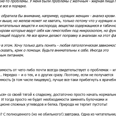
акие-то проблемы. У меня были проблемы с желчным - жирная пища 
е все в порядке.
о обратила бы внимание, например, курящих женщин - анализ крови 
 выше, но железа может не хватать, только потому что у курящих н
питательных веществ и кислорода, вещества содержащиеся в табачн
 крови которые ведут себя как гемоглобин под микроскопом, но фу
рящей подруге. Не все врачи делают поправку в анализах на этот фа
 в этом. Хочу только дать понять - любая патологическая зависимос
сказать, крик о помощи. Будьте внимательны к себе. Иногда это
ным питанием.
имость от чего-либо почти всегда свидетельствует о проблемах – и
Нередко – и о тех, и о других сразу. Поэтому, если не получается
мость (в том числе пищевую), лучше все-таки прибегнуть к врачеб
ься» со своей тягой к сладкому, достаточно просто начать нормальн
. И тогда просто не будет необходимости заменять булочками и
ионе сложных углеводов и белка. Природа не терпит пустоты!
? С полноценного (но не обильного!) завтрака. Одна из читательни