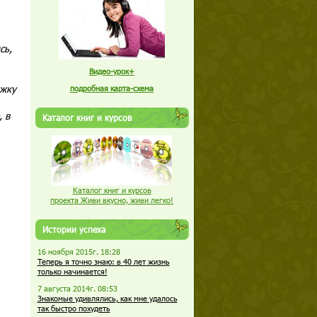
сь,
Видео-урок+
ожку
подробная карта-схема
 в
Каталог книг и курсов
Каталог книг и курсов
проекта Живи вкусно, живи легко!
Истории успеха
16 ноября 2015г. 18:28
Теперь я точно знаю: в 40 лет жизнь
только начинается!
7 августа 2014г. 08:53
Знакомые удивлялись, как мне удалось
так быстро похудеть