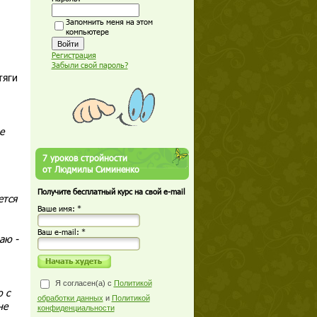
Запомнить меня на этом
компьютере
Регистрация
Забыли свой пароль?
тяги
е
7 уроков стройности
от Людмилы Симиненко
Получите бесплатный курс на свой e-mail
ется
Ваше имя: *
Ваш е-mail: *
аю -
Я согласен(а) с
Политикой
 с
обработки данных
и
Политикой
не
конфиденциальности