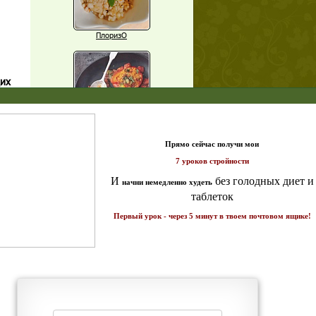
ПлоризО
щих
о!
X
Паприка, фаршированная чечевицей
т и
ике!
Рагу из баклажанов с нутом
Еще рецепты
Проверь себя
Часто ли вы чувствуете усталость в
середине дня?