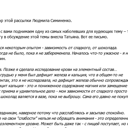
тор этой рассылки Людмила Симиненко.
 с вами поднимаем одну из самых наболевших для худеющих тему – 
ту в обсуждение этой темы внесла Татьяна. Вот ее письмо.
я некоторым опытом - зависимость от сладкого, от шоколада.
гда не было, пока я не забеременела. Началось что-то ужасное - я н
ин.
з. Позже я сделала исследование крови на элементный состав…
грудью у меня был дефицит железа и кальция, что в общем-то не
нтах, это я не исследовала, но дефицит железа обычно сопровожда
ицит кальция - это и пониженное содержание магния или замещение
 приема и удивительное дело - мои зависимости от сладкого просто
шоколад валяется в вазе, пока не выброшу. Сама его давно не покуп
аздникам, наверное потому что расслабляюсь и засыпаю спокойно.
 на свои "слабости" нельзя не обращать внимания - это определенно
оэлементном уровне. Может быть даже так - с пищей поступает, но 