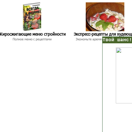
Жиросжигающие меню стройности
Экспресс-рецепты для худею
Полное меню с рецептами
Экономьте время и Стройнейте Вкусн
нс!
Прямо сейчас получи мои
7 уроков стройности
И
без голодных дие
начни немедленно худеть
таблеток
Первый урок - через 5 минут в твоем почтовом ящ