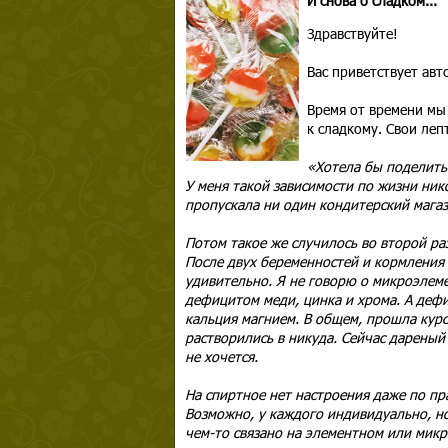
И снова о сладком...
Здравствуйте!
Вас приветствует ав
Время от времени мы
к сладкому. Свои леп
«Хотела бы поделитьс
У меня такой зависимости по жизни нико
пропускала ни один кондитерский магаз
Потом такое же случилось во второй ра
После двух беременностей и кормления 
удивительно. Я не говорю о микроэлеме
дефицитом меди, цинка и хрома. А деф
кальция магнием. В общем, прошла курс
растворились в никуда. Сейчас дареный 
не хочется.
На спиртное нет настроения даже по пр
Возможно, у каждого индивидуально, но
чем-то связано на элементном или микр