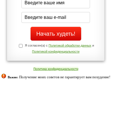
Да
Нет
Телефоны службы поддержки
+7 (909) 421-77-27
ованием cookies. Оставаясь с нами, вы соглашаетесь с нашей
 браузера.
Согласен
ательно вы
 фигуру и