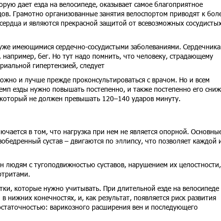
орую дает езда на велосипеде, оказывает самое благоприятное
удов. Грамотно организованные занятия велоспортом приводят к бол
ердца и являются прекрасной защитой от всевозможных сосудисты
 уже имеющимися сердечно-сосудистыми заболеваниями. Сердечник
, например, бег. Но тут надо помнить, что человеку, страдающему
риальной гипертензией, следует
ожно и лучше прежде проконсультироваться с врачом. Но и всем
мп езды нужно повышать постепенно, и также постепенно его сниж
, который не должен превышать 120–140 ударов минуту.
чается в том, что нагрузка при нем не является опорной. Основны
зобедренный сустав – двигаются по эллипсу, что позволяет каждой 
н людям с тугоподвижностью суставов, нарушением их целостности,
ртритами.
тки, которые нужно учитывать. При длительной езде на велосипеде
в нижних конечностях, и, как результат, появляется риск развития
достаточностью: варикозного расширения вен и последующего