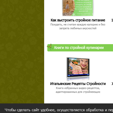
Как выстроить стройное питание
1
Похудеть, не считая каждую калорию и без
запрета любимых вкусностей
Книги по стройной кулинарии
Итальянские Рецепты Стройности
Книга избранных видео-рецептов,
адаптированных для стройнеющих
Чтобы сделать сайт удобнее, осуществляется обработка и пе