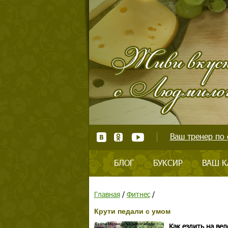
Ваш тренер по 
БЛОГ
БУКСИР
ВАШ К
Главная
/
Фитнес
/
Крути педали с умом
Как ездить на ве