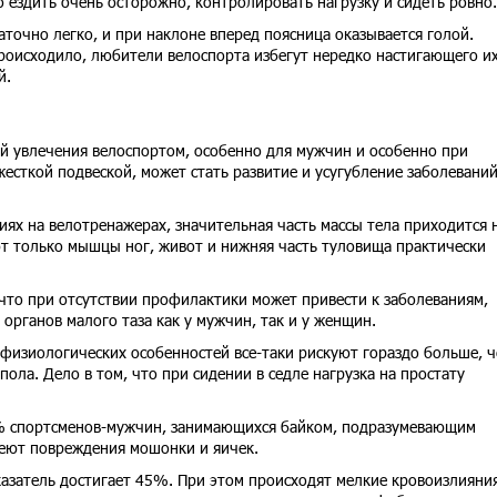
ездить очень осторожно, контролировать нагрузку и сидеть ровно.
точно легко, и при наклоне вперед поясница оказывается голой.
происходило, любители велоспорта избегут нередко настигающего и
й.
й увлечения велоспортом, особенно для мужчин и особенно при
есткой подвеской, может стать развитие и усугубление заболевани
тиях на велотренажерах, значительная часть массы тела приходится 
т только мышцы ног, живот и нижняя часть туловища практически
, что при отсутствии профилактики может привести к заболеваниям,
органов малого таза как у мужчин, так и у женщин.
физиологических особенностей все-таки рискуют гораздо больше, 
ла. Дело в том, что при сидении в седле нагрузка на простату
% спортсменов-мужчин, занимающихся байком, подразумевающим
еют повреждения мошонки и яичек.
азатель достигает 45%. При этом происходят мелкие кровоизлияния