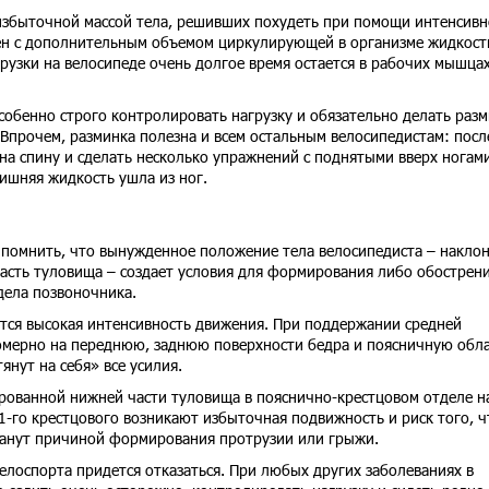
 избыточной массой тела, решивших похудеть при помощи интенсив
жен с дополнительным объемом циркулирующей в организме жидкост
рузки на велосипеде очень долгое время остается в рабочих мышцах
обенно строго контролировать нагрузку и обязательно делать разм
. Впрочем, разминка полезна и всем остальным велосипедистам: посл
а спину и сделать несколько упражнений с поднятыми вверх ногами
ишняя жидкость ушла из ног.
 помнить, что вынужденное положение тела велосипедиста – накло
асть туловища – создает условия для формирования либо обострен
дела позвоночника.
ся высокая интенсивность движения. При поддержании средней
номерно на переднюю, заднюю поверхности бедра и поясничную обла
янут на себя» все усилия.
рованной нижней части туловища в пояснично-крестцовом отделе н
1-го крестцового возникают избыточная подвижность и риск того, ч
станут причиной формирования протрузии или грыжи.
велоспорта придется отказаться. При любых других заболеваниях в