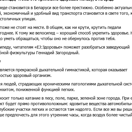
педе становится в Беларуси все более престижно. Особенно актуаль
, экономичный и удобный вид транспорта становится в свете того, 
 столичных улицах.
оже не стоят на месте. В общем, как ни крути, крутить педали
ыгоднее. К тому же велосипед – хороший способ укрепить здоровье. 
 уметь обращаться, чтобы оно не обернулось против тебя.
сипеду, читателям «EJ:Здоровье» поможет разобраться заведующий
бной физкультуры Геннадий Загородный.
является прекрасной дыхательной гимнастикой, которая оказывает
ностью здоровый организм.
ля людей, страдающих хроническими патологиями дыхательной сист
нхитом, пониженной функцией легких.
сит только катание в лесу, поле, парке, зеленой зоне города. При 
ект будет прямо противоположным: ядовитые вещества автомобиль
убокие участки легких и остаются там надолго. Если все же вы реш
ше предпочесть для этого утренние часы, когда воздух более чистый