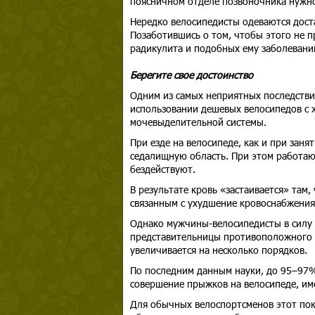
поясничном отделе позвоночника нужно 
Нередко велосипедисты одеваются доста
Позаботившись о том, чтобы этого не 
радикулита и подобных ему заболевани
Берегите свое достоинство
Одним из самых неприятных последстви
использовании дешевых велосипедов с ж
мочевыделительной системы.
При езде на велосипеде, как и при заня
седалищную область. При этом работаю
бездействуют.
В результате кровь «застаивается» там
связанным с ухудшение кровоснабжения 
Однако мужчины-велосипедисты в силу 
представительницы противоположного по
увеличивается на несколько порядков.
По последним данным науки, до 95–97
совершение прыжков на велосипеде, им
Для обычных велоспортсменов этот пок