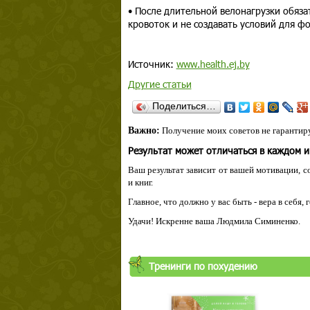
• После длительной велонагрузки обяз
кровоток и не создавать условий для ф
Источник:
www.health.ej.by
Другие статьи
Поделиться…
Важно:
Получение моих советов не гарантиру
Результат может отличаться в каждом 
Ваш результат зависит от вашей мотивации, с
и книг.
Главное, что должно у вас быть - вера в себя,
Удачи! Искренне ваша Людмила Симиненко.
Тренинги по похудению