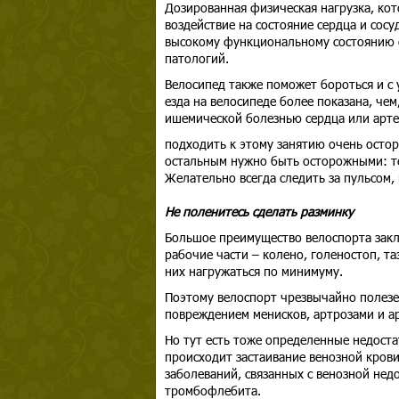
Дозированная физическая нагрузка, кот
воздействие на состояние сердца и сос
высокому функциональному состоянию с
патологий.
Велосипед также поможет бороться и с
езда на велосипеде более показана, чем
ишемической болезнью сердца или арте
подходить к этому занятию очень остор
остальным нужно быть осторожными: те
Желательно всегда следить за пульсом
Не поленитесь сделать разминку
Большое преимущество велоспорта заклю
рабочие части – колено, голеностоп, та
них нагружаться по минимуму.
Поэтому велоспорт чрезвычайно полезе
повреждением менисков, артрозами и а
Но тут есть тоже определенные недоста
происходит застаивание венозной крови 
заболеваний, связанных с венозной не
тромбофлебита.