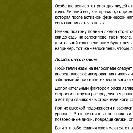
Особенно велик этот риск для людей с
езды. Лишний вес, как правило, сопря
которая после активной физической наг
есть скапливается в ногах.
Именно поэтому полным людям стоит ос
как до езды на велосипеде, так и после
длительной езды нелишним будет лечь н
например, тот же «велосипед», чтобы л
Позаботьтесь о спине
Любителям езды на велосипеде следует
вперед плюс зафиксированная нижняя ч
заболеваний пояснично-крестцового от
Дополнительным фактором риска являет
скорости нагрузка распределяется рав
а вот при слишком быстрой езде ноги «т
При их высокой подвижности и зафикси
уровне 4–5-го поясничных позвонков и 
позвоночные диски, повредив связки, 
Если эти заболевания уже имеются, от 