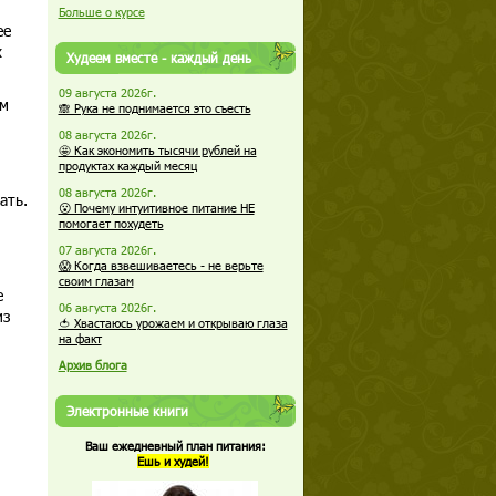
Больше о курсе
ее
х
Худеем вместе - каждый день
09 августа 2026г.
ам
🙈 Рука не поднимается это съесть
08 августа 2026г.
🤩 Как экономить тысячи рублей на
продуктах каждый месяц
08 августа 2026г.
ать.
😮 Почему интуитивное питание НЕ
помогает похудеть
07 августа 2026г.
😱 Когда взвешиваетесь - не верьте
своим глазам
е
06 августа 2026г.
из
🍅 Хвастаюсь урожаем и открываю глаза
на факт
Архив блога
Электронные книги
Ваш ежедневный план питания:
Ешь и худей!