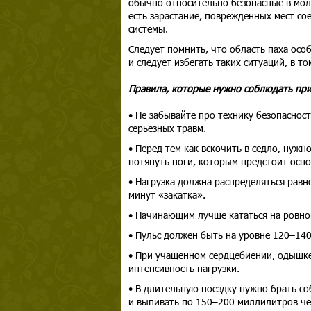
обычно относительно безопасные в мол
есть зарастание, поврежденных мест с
системы.
Следует помнить, что область паха осо
и следует избегать таких ситуаций, в 
Правила, которые нужно соблюдать при
• Не забывайте про технику безопаснос
серьезных травм.
• Перед тем как вскочить в седло, нужн
потянуть ноги, которым предстоит основ
• Нагрузка должна распределяться равн
минут «закатка».
• Начинающим лучше кататься на ровном
• Пульс должен быть на уровне 120–140
• При учащенном сердцебиении, одышке
интенсивность нагрузки.
• В длительную поездку нужно брать с
и выпивать по 150–200 миллилитров че