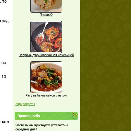
, то
ПлоризО
град,
ь
Паприка, фаршированная чечевицей
ошо
 10
Рагу из баклажанов с нутом
Еще рецепты
Проверь себя
итком
Часто ли вы чувствуете усталость в
середине дня?