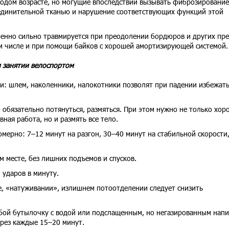
одом возрасте, но могущие впоследствии вызывать фиброзирование
оединительной тканью и нарушение соответствующих функций этой
бенно сильно травмируется при преодолении бордюров и других пре
том числе и при помощи байков с хорошей амортизирующей системой.
 занятии велоспортом
ти: шлем, наколенники, налокотники позволят при падении избежат
о обязательно потянуться, размяться. При этом нужно не только хор
ная работа, но и размять все тело.
омерно: 7–12 минут на разгон, 30–40 минут на стабильной скорости,
 месте, без лишних подъемов и спусков.
 ударов в минуту.
, «натуживании», излишнем потоотделении следует снизить
обой бутылочку с водой или подслащенным, но негазированным нап
рез каждые 15–20 минут.