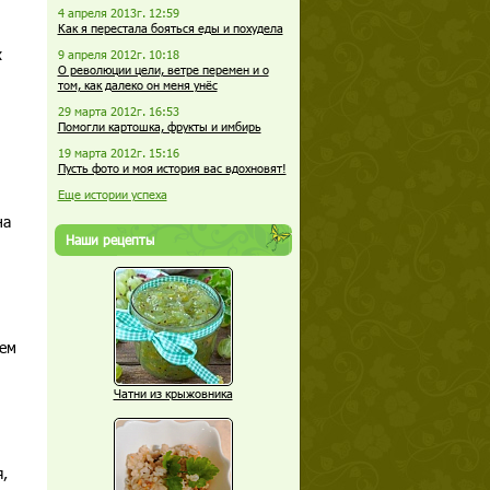
4 апреля 2013г. 12:59
Как я перестала бояться еды и похудела
х
9 апреля 2012г. 10:18
О революции цели, ветре перемен и о
том, как далеко он меня унёс
29 марта 2012г. 16:53
Помогли картошка, фрукты и имбирь
19 марта 2012г. 15:16
й
Пусть фото и моя история вас вдохновят!
Еще истории успеха
на
Наши рецепты
чем
Чатни из крыжовника
,