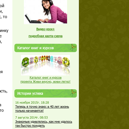
ной
и,
, то
Видео-урок+
инку
е
подробная карта-схема
,
Каталог книг и курсов
н
ия
Каталог книг и курсов
проекта Живи вкусно, живи легко!
сть,
Истории успеха
16 ноября 2015г. 18:28
а
Теперь я точно знаю: в 40 лет жизнь
то
только начинается!
7 августа 2014г. 08:53
Знакомые удивлялись, как мне удалось
так быстро похудеть