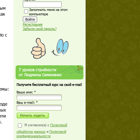
ным
Запомнить меня на этом
как
компьютере
Регистрация
Забыли свой пароль?
Но с
7 уроков стройности
от Людмилы Симиненко
Получите бесплатный курс на свой e-mail
емы:
Ваше имя: *
Ваш е-mail: *
езде
ных
или
.
Я согласен(а) с
Политикой
обработки данных
и
Политикой
конфиденциальности