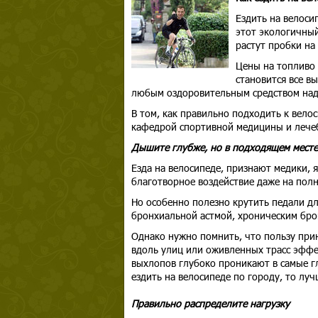
Ездить на велоси
этот экологичный
растут пробки на
Цены на топливо т
становится все в
любым оздоровительным средством надо
В том, как правильно подходить к вело
кафедрой спортивной медицины и лече
Дышите глубже, но в подходящем месте
Езда на велосипеде, признают медики, 
благотворное воздействие даже на пол
Но особенно полезно крутить педали д
бронхиальной астмой, хроническим бро
Однако нужно помнить, что пользу прино
вдоль улиц или оживленных трасс эфф
выхлопов глубоко проникают в самые гл
ездить на велосипеде по городу, то луч
Правильно распределите нагрузку