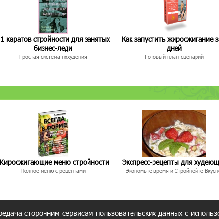
1 каратов стройности для занятых
Как запустить жиросжигание з
бизнес-леди
дней
Простая система похудения
Готовый план-сценарий
Жиросжигающие меню стройности
Экспресс-рецепты для худею
Полное меню с рецептами
Экономьте время и Стройнейте Вкусн
редача сторонним сервисам пользовательских данных с использ