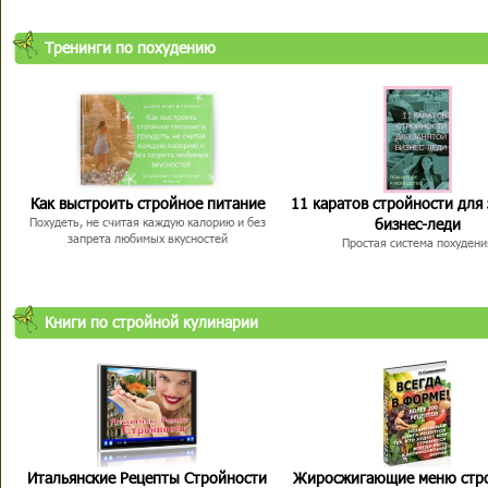
Тренинги по похудению
Как выстроить стройное питание
11 каратов стройности для
бизнес-леди
Похудеть, не считая каждую калорию и без
запрета любимых вкусностей
Простая система похудени
Книги по стройной кулинарии
Итальянские Рецепты Стройности
Жиросжигающие меню стр