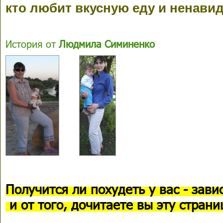
кто любит вкусную еду и ненави
История от
Людмила Симиненко
Получится ли похудеть у вас - зави
и от того, дочитаете вы эту страни