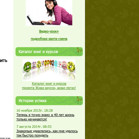
Видео-урок+
подробная карта-схема
Каталог книг и курсов
зить
Каталог книг и курсов
проекта Живи вкусно, живи легко!
Истории успеха
16 ноября 2015г. 18:28
Теперь я точно знаю: в 40 лет жизнь
только начинается!
7 августа 2014г. 08:53
Знакомые удивлялись, как мне удалось
так быстро похудеть
 писем