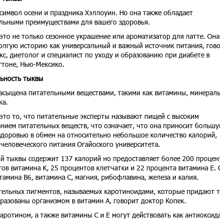
 символ осени и праздника Хэллоуин. Но она также обладает
льными преимуществами для вашего здоровья.
 это не только сезонное украшение или ароматизатор для латте. Она
олгую историю как универсальный и важный источник питания, гов
кс, диетолог и специалист по уходу и образованию при диабете в
тоне, Нью-Мексико.
ьность тыквы
асыщена питательными веществами, такими как витамины, минерал
ка.
 это то, что питательные эксперты называют пищей с высоким
нием питательных веществ, что означает, что она приносит больш
здоровью в обмен на относительно небольшое количество калорий,
человеческого питания Огайоского университета.
й тыквы содержит 137 калорий но предоставляет более 200 процен
ов витамина K, 25 процентов клетчатки и 22 процента витамина E. 
амина B6, витамина C, магния, рибофлавина, железа и калия.
ительных пигментов, называемых каротиноидами, которые придают 
бразованы организмом в витамин A, говорит доктор Копек.
аротином, а также витамины C и E могут действовать как антиоксид