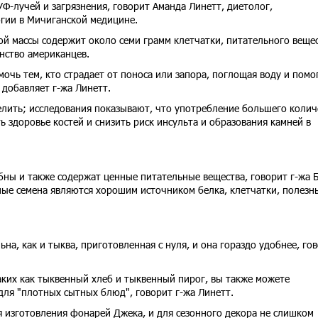
УФ-лучей и загрязнения, говорит Аманда Линетт, диетолог,
гии в Мичиганской медицине.
й массы содержит около семи грамм клетчатки, питательного вещес
нство американцев.
очь тем, кто страдает от поноса или запора, поглощая воду и помо
добавляет г-жа Линетт.
елить; исследования показывают, что употребление большего колич
ь здоровье костей и снизить риск инсульта и образования камней в
обны и также содержат ценные питательные вещества, говорит г-жа Б
ные семена являются хорошим источником белка, клетчатки, полезн
на, как и тыква, приготовленная с нуля, и она гораздо удобнее, го
аких как тыквенный хлеб и тыквенный пирог, вы также можете
для "плотных сытных блюд", говорит г-жа Линетт.
 изготовления фонарей Джека, и для сезонного декора не слишком