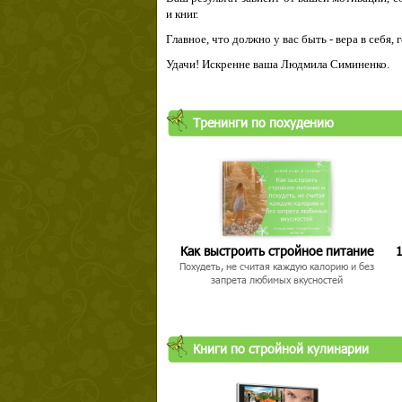
и книг.
Главное, что должно у вас быть - вера в себя,
Удачи! Искренне ваша Людмила Симиненко.
Тренинги по похудению
Как выстроить стройное питание
1
Похудеть, не считая каждую калорию и без
запрета любимых вкусностей
Книги по стройной кулинарии