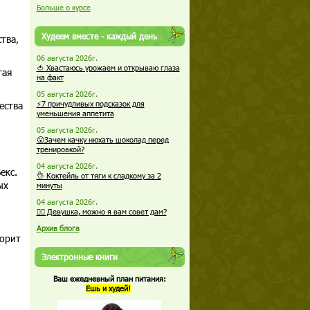
Больше о курсе
Худеем вместе - каждый день
тва,
06 августа 2026г.
🍅 Хвастаюсь урожаем и открываю глаза
гая
на факт
05 августа 2026г.
ества
⚡7 причудливых подсказок для
уменьшения аппетита
05 августа 2026г.
😮Зачем качку нюхать шоколад перед
тренировкой?
04 августа 2026г.
екс.
👌 Коктейль от тяги к сладкому за 2
ых
минуты
04 августа 2026г.
🏋️‍♀️ Девушка, можно я вам совет дам?
Архив блога
ворит
Электронные книги
Ваш ежедневный план питания:
Ешь и худей!