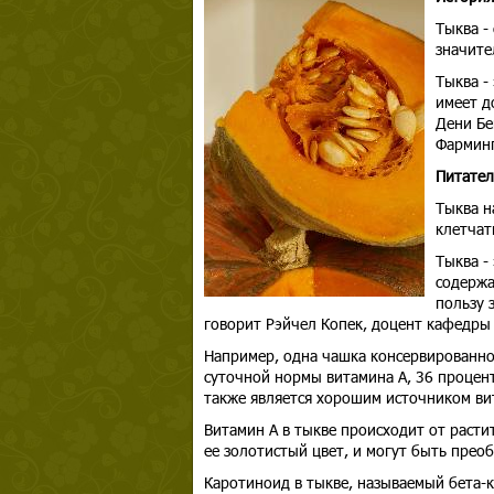
Тыква -
значите
Тыква -
имеет д
Дени Бе
Фарминг
Питател
Тыква н
клетчат
Тыква -
содержа
пользу 
говорит Рэйчел Копек, доцент кафедры 
Например, одна чашка консервированно
суточной нормы витамина A, 36 процент
также является хорошим источником вит
Витамин A в тыкве происходит от раст
ее золотистый цвет, и могут быть прео
Каротиноид в тыкве, называемый бета-к