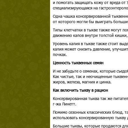
и помогать защищать кожу от вреда от 
специализирующаяся на гастроэнтероло
Одна чашка консервированной тыквенно
от которого могли бы выиграть больши
Типы клетчатки в тыкве также могут пом
движению калов внутри толстой кишки, 
Уровень калия в тыкве также стоит выд
калия может снизить давление, улучшит
почках.
Ценность тыквенных семян
И не забудьте о семенах, которые съед
Как чистые, так и неочищенные тыквен
жиров, железа, магния и цинка.
Как включить тыкву в рацион
Консервированная тыква так же питатель
г-жа Линетт.
Помимо сезонных классических блюд, т
использовать консервированную тыкву 
Большие тыквы, которые продаются для