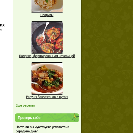
ПлоризО
щих
о!
Паприка, фаршированная чечевицей
Рагу из баклажанов с нутом
Еще рецепты
Проверь себя
Часто ли вы чувствуете усталость в
середине дня?