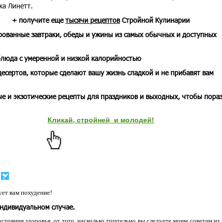
жа Линетт.
+ получите еще
тысячи рецептов
Стройной Кулинарии
рованные завтраки, обеды и ужины из самых обычных и доступных
блюда с умеренной и низкой калорийностью
десертов, которые сделают вашу жизнь сладкой и не прибавят вам
е и экзотические рецепты для праздников и выходных, чтобы пора
Кликай, стройней и молодей!
ет вам похудение!
индивидуальном случае.
остояния здоровья, от того, насколько тщательно вы следуете моим советам из