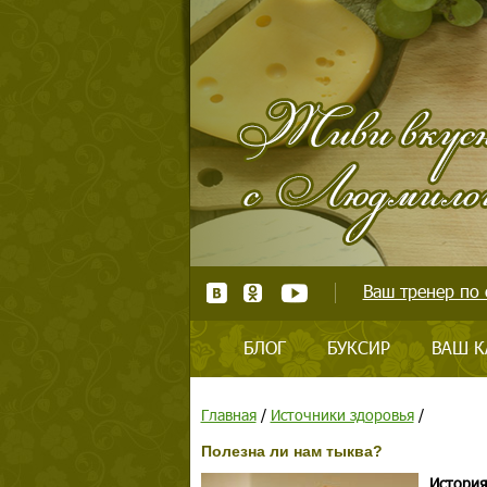
Ваш тренер по 
БЛОГ
БУКСИР
ВАШ К
Главная
/
Источники здоровья
/
Полезна ли нам тыква?
Истори