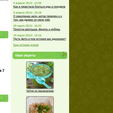
4 апреля 2013г. 12:59
Как я перестала бояться еды и похудела
9 апреля 2012г. 10:18
О революции цели, ветре перемен и о
том, как далеко он меня унёс
29 марта 2012г. 16:53
Помогли картошка, фрукты и имбирь
19 марта 2012г. 15:16
Пусть фото и моя история вас вдохновят!
Еще истории успеха
Наши рецепты
а 7
Чатни из крыжовника