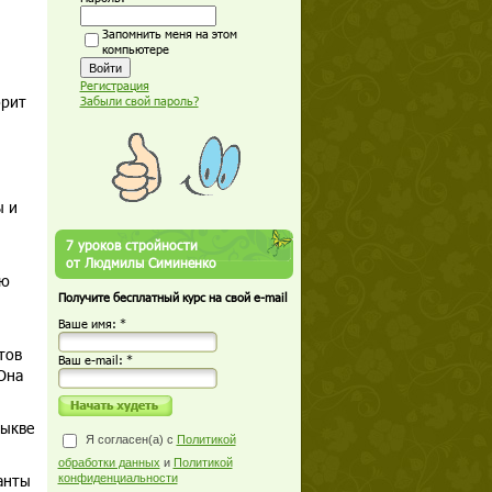
Запомнить меня на этом
компьютере
Регистрация
орит
Забыли свой пароль?
ы и
7 уроков стройности
от Людмилы Симиненко
ую
Получите бесплатный курс на свой e-mail
Ваше имя: *
тов
Ваш е-mail: *
Она
тыкве
Я согласен(а) с
Политикой
обработки данных
и
Политикой
анты
конфиденциальности