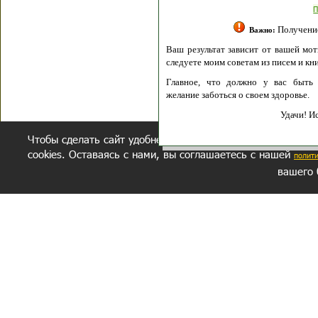
Полити
Получение моих 
Важно:
Ваш результат зависит от вашей мотивации
следуете моим советам из писем и книг.
Главное, что должно у вас быть - вер
желание заботься о своем здоровье.
Удачи! Искрен
Чтобы сделать сайт удобнее, осуществляется обработка и
cookies. Оставаясь с нами, вы соглашаетесь с нашей
полит
вашего 
СЕКРЕТНЫЙ РАЗДЕЛ
ВОПРОС-ОТВЕТ
ОБ АВТОРЕ