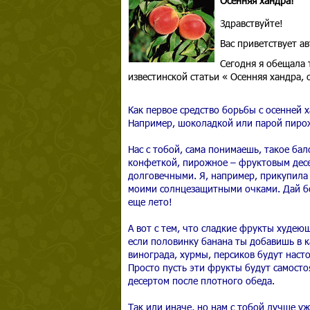
Осенняя хандра!
Здравствуйте!
Вас приветствует а
Сегодня я обещала
известинской статьи « Осенняя хандра,
Как первое средство борьбы с осенней 
Например, шоколадкой или парой пир
Нас с тобой, сама понимаешь, такое ба
конфеткой, пирожное – фруктовым десе
долговечными. Я, например, прикупила
моими солнцезащитными очками. Дай бог,
еще лето!
А вот с тем, что сладкие фрукты худеющ
если половинку банана ты добавишь в к
винограда, хурмы, персиков будут нас
Просто пусть эти фрукты будут самост
десертом после плотного обеда.
Так или иначе, но нам с тобой лучше уж