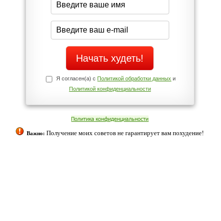
Да
Нет
Телефоны службы поддержки
+7 (909) 421-77-27
ованием cookies. Оставаясь с нами, вы соглашаетесь с нашей
 браузера.
Согласен
ательно вы
 фигуру и