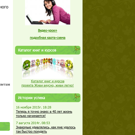
ного
Видео-урок+
подробная карта-схема
Каталог книг и курсов
Каталог книг и курсов
оветам
проекта Живи вкусно, живи легко!
Истории успеха
16 ноября 2015г. 18:28
Теперь я точно знаю: в 40 лет жизнь
только начинается!
7 августа 2014г. 08:53
Знакомые удивлялись, как мне удалось
так быстро похудеть