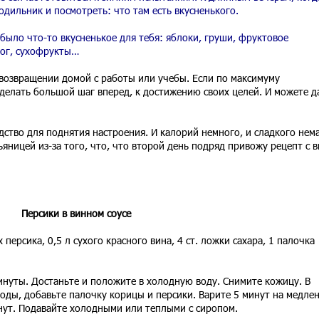
одильник и посмотреть: что там есть вкусненького.
 было что-то вкусненькое для тебя: яблоки, груши, фруктовое
рог, сухофрукты…
 возвращении домой с работы или учебы. Если по максимуму
делать большой шаг вперед, к достижению своих целей. И можете д
дство для поднятия настроения. И калорий немного, и сладкого нем
ьяницей из-за того, что, что второй день подряд привожу рецепт с 
Персики в винном соусе
персика, 0,5 л сухого красного вина, 4 ст. ложки сахара, 1 палочка
инуты. Достаньте и положите в холодную воду. Снимите кожицу. В
воды, добавьте палочку корицы и персики. Варите 5 минут на медле
инут. Подавайте холодными или теплыми с сиропом.