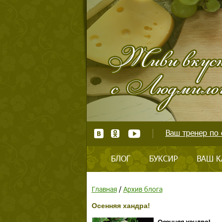
Ваш тренер по 
БЛОГ
БУКСИР
ВАШ К
Главная
/
Архив блога
Осенняя хандра!