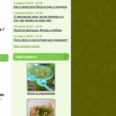
4 апреля 2013г. 12:59
Как я перестала бояться еды и похудела
9 апреля 2012г. 10:18
О революции цели, ветре перемен и о
том, как далеко он меня унёс
29 марта 2012г. 16:53
а 7
Помогли картошка, фрукты и имбирь
19 марта 2012г. 15:16
Пусть фото и моя история вас вдохновят!
Еще истории успеха
Наши рецепты
Чатни из крыжовника
щих
о!