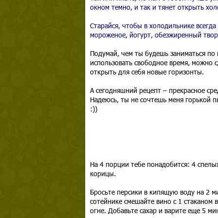
окном темно, и так и тянет открыть хол
Старайся, чтобы в холодильнике всегда
мороженое, йогурт, обезжиренный тво
Подумай, чем ты будешь заниматься по
использовать свободное время, можно с
открыть для себя новые горизонты.
А сегодняшний рецепт – прекрасное сре
Надеюсь, ты не сочтешь меня горькой п
:))
На 4 порции тебе понадобится: 4 спелых 
корицы.
Бросьте персики в кипящую воду на 2 м
сотейнике смешайте вино с 1 стаканом 
огне. Добавьте сахар и варите еще 5 м