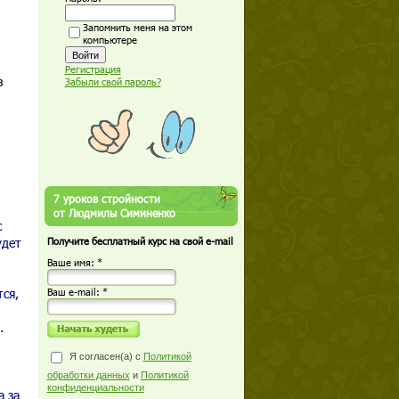
Запомнить меня на этом
компьютере
Регистрация
з
Забыли свой пароль?
7 уроков стройности
от Людмилы Симиненко
с
удет
Получите бесплатный курс на свой e-mail
Ваше имя: *
ся,
Ваш е-mail: *
.
Я согласен(а) с
Политикой
обработки данных
и
Политикой
конфиденциальности
а за