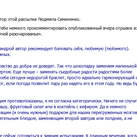
втор этой рассылки Людмила Симиненко.
 тебе немного прокомментировать опубликованный вчера отрывок и
 очей разочарованье».
хандрой автор рекомендует баловать себя, любимую (любимого).
ожных.
ловство до добра не доведет. Так что шоколадку заменяем маленькой
ртом. Еще лучше – заменять съедобные радости радостями более
 себе сегодня недорогой браслет, просто идеально гармонирующий 
 если погода позволит пару раз надеть его в этом году. Но ведь б
им противопоказаны, я не согласна категорически. Ничего не случит
ашу, фруктовый салат или в коктейль с кефиром. Да и немного
тоящим (и очень нужным) подарком для наших перегруженных мозгов
оятельным блюдом, заменяющим второй завтрак или полдник, а не
е сейчас готовиться к зимним испытаниям. К длинным вечерам, когд