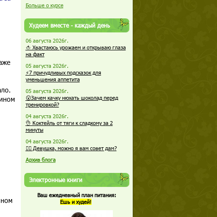
Больше о курсе
Худеем вместе - каждый день
06 августа 2026г.
🍅 Хвастаюсь урожаем и открываю глаза
на факт
аже
05 августа 2026г.
⚡7 причудливых подсказок для
уменьшения аппетита
ало.
05 августа 2026г.
вином
😮Зачем качку нюхать шоколад перед
тренировкой?
04 августа 2026г.
👌 Коктейль от тяги к сладкому за 2
минуты
04 августа 2026г.
🏋️‍♀️ Девушка, можно я вам совет дам?
Архив блога
Электронные книги
Ваш ежедневный план питания:
нном
Ешь и худей!