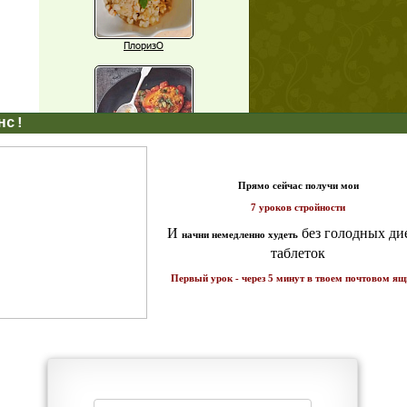
ПлоризО
X
Паприка, фаршированная чечевицей
т и
ике!
Рагу из баклажанов с нутом
Еще рецепты
Проверь себя
Часто ли вы чувствуете усталость в
середине дня?