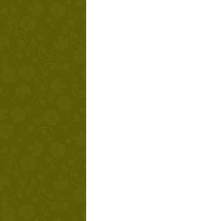
Твой ша