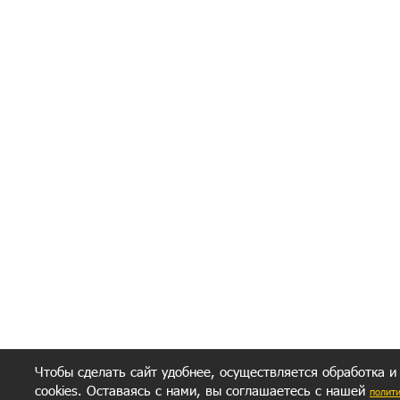
Я согласен(а
Политик
Полити
Получение моих 
Важно:
Ваш результат зависит от вашей мотивации
следуете моим советам из писем и книг.
Главное, что должно у вас быть - вер
желание заботься о своем здоровье.
Удачи! Искрен
Чтобы сделать сайт удобнее, осуществляется обработка и
cookies. Оставаясь с нами, вы соглашаетесь с нашей
полит