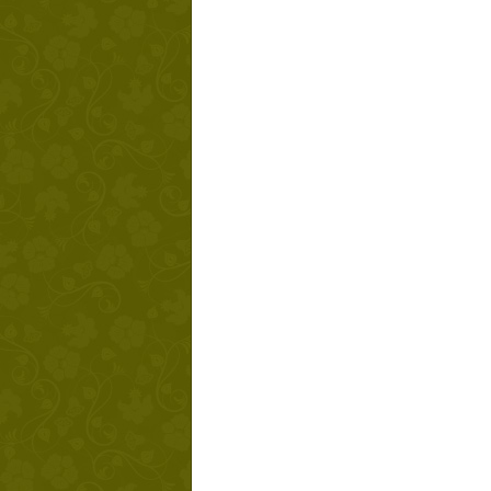
Твой ша