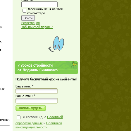
Запомнить меня на этом
компьютере
Регистрация
и -
Забыли свой пароль?
.
ь
7 уроков стройности
от Людмилы Симиненко
Получите бесплатный курс на свой e-mail
Ваше имя: *
ные
Ваш е-mail: *
Я согласен(а) с
Политикой
ненко
обработки данных
и
Политикой
конфиденциальности