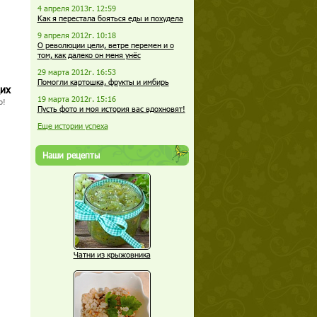
4 апреля 2013г. 12:59
Как я перестала бояться еды и похудела
9 апреля 2012г. 10:18
О революции цели, ветре перемен и о
том, как далеко он меня унёс
29 марта 2012г. 16:53
Помогли картошка, фрукты и имбирь
щих
19 марта 2012г. 15:16
о!
Пусть фото и моя история вас вдохновят!
Еще истории успеха
Наши рецепты
Чатни из крыжовника