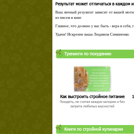
Результат может отличаться в каждом 
Ваш личный результат зависит от вашей мотив
из писем и книг.
Главное, что должно у вас быть - вера в себя,
Удачи! Искренне ваша Людмила Симиненко.
Тренинги по похудению
Как выстроить стройное питание
1
Похудеть, не считая каждую калорию и без
запрета любимых вкусностей
Книги по стройной кулинарии