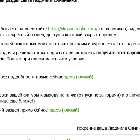
ный раздел сайта Людмилы Симиненко!
 бываете на моем сайте
http://vkusno-legko.com/
то, возможно, видел
есть секретный раздел, доступ в который закрыт паролем.
ателей некоторых моих платных программ и курсов есть этот пароль
годня я решила открыть для всех возможность
получить этот парол
но
.
Только при одном маленьком условии.
 все подробности прямо сейчас
здесь (кликай)
вки вашей фигуры к выходу на пляж (отпуск не за горами) и отлич
ница еще ближе!)
ый раздел прямо сейчас:
здесь (кликай)
Искренне ваша Людмила Сими