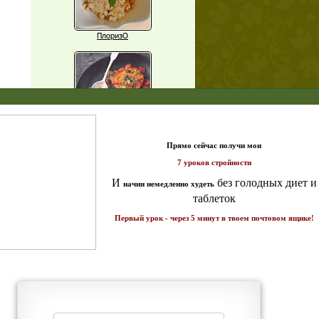
ПлоризО
X
Паприка, фаршированная чечевицей
т и
ике!
Рагу из баклажанов с нутом
Еще рецепты
Проверь себя
Часто ли вы чувствуете усталость в
середине дня?