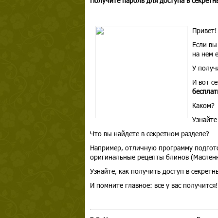
Получите пароль для доступа в секрет
Привет!
Если вы
на нем 
У получ
И вот
се
бесплат
Каком?
Узнайте
Что вы найдете в секретном разделе?
Например, отличную программу подгото
оригинальные рецепты блинов (Маслен
Узнайте, как получить доступ в секретн
И помните главное: все у вас получится!