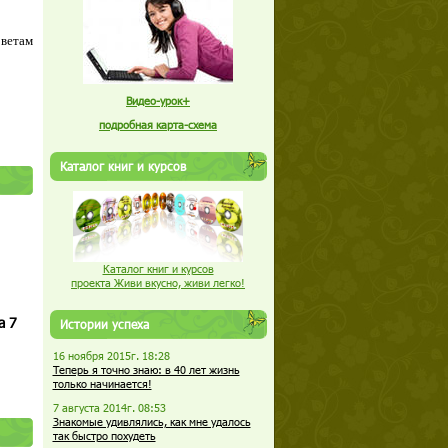
оветам
Видео-урок+
подробная карта-схема
Каталог книг и курсов
Каталог книг и курсов
проекта Живи вкусно, живи легко!
а 7
Истории успеха
16 ноября 2015г. 18:28
Теперь я точно знаю: в 40 лет жизнь
только начинается!
7 августа 2014г. 08:53
Знакомые удивлялись, как мне удалось
так быстро похудеть