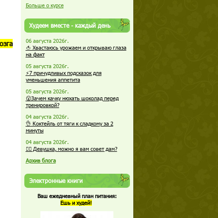
Больше о курсе
Худеем вместе - каждый день
06 августа 2026г.
озга
🍅 Хвастаюсь урожаем и открываю глаза
на факт
05 августа 2026г.
⚡7 причудливых подсказок для
уменьшения аппетита
05 августа 2026г.
😮Зачем качку нюхать шоколад перед
тренировкой?
04 августа 2026г.
👌 Коктейль от тяги к сладкому за 2
минуты
04 августа 2026г.
🏋️‍♀️ Девушка, можно я вам совет дам?
Архив блога
Электронные книги
Ваш ежедневный план питания:
Ешь и худей!