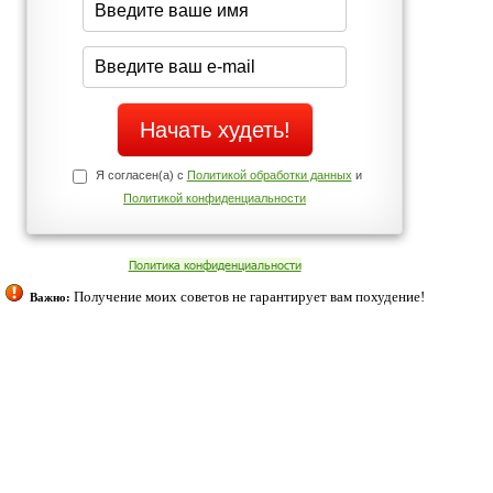
Да
Нет
Телефоны службы поддержки
+7 (909) 421-77-27
ованием cookies. Оставаясь с нами, вы соглашаетесь с нашей
 браузера.
Согласен
ательно вы
 фигуру и