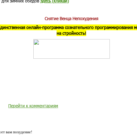
т для зимних обедов
здесь (кликай)
Снятие Венца Непохудения
Единственная онлайн-программа сознательного программирования м
на стройность!
Перейти к комментариям
ет вам похудение!